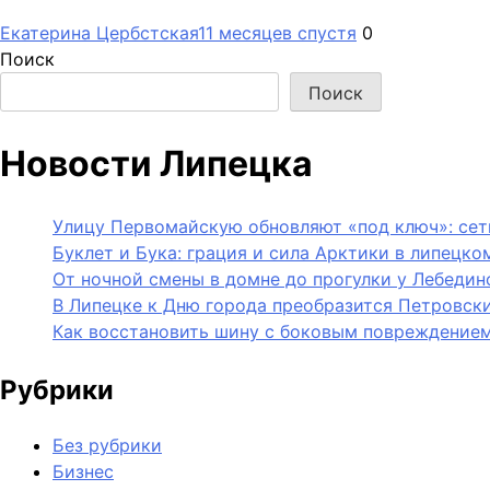
Екатерина Цербстская
11 месяцев спустя
0
Поиск
Поиск
Новости Липецка
Улицу Первомайскую обновляют «под ключ»: сет
Буклет и Бука: грация и сила Арктики в липецко
От ночной смены в домне до прогулки у Лебедин
В Липецке к Дню города преобразится Петровск
Как восстановить шину с боковым повреждением
Рубрики
Без рубрики
Бизнес