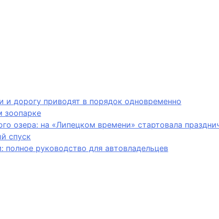
и и дорогу приводят в порядок одновременно
м зоопарке
ого озера: на «Липецком времени» стартовала праздн
ий спуск
: полное руководство для автовладельцев