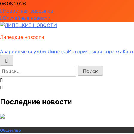
Перейти
06.08.2026
к
Новостная рассылка
содержимому
Случайные новости
Липецкие новости
Аварийные службы Липецка
Историческая справка
Карт
Найти:
Последние новости
Общество