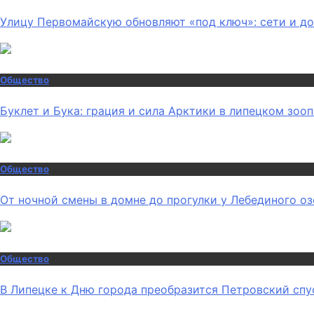
Улицу Первомайскую обновляют «под ключ»: сети и д
Общество
Буклет и Бука: грация и сила Арктики в липецком зоо
Общество
От ночной смены в домне до прогулки у Лебединого о
Общество
В Липецке к Дню города преобразится Петровский спу