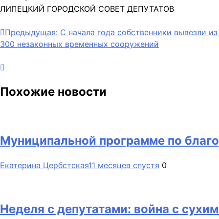
ЛИПЕЦКИЙ ГОРОДСКОЙ СОВЕТ ДЕПУТАТОВ
Навигация
Предыдущая:
С начала года собственники вывезли из
300 незаконных временных сооружений
по
записям
Похожие новости
Муниципальной программе по благо
Екатерина Цербстская
11 месяцев спустя
0
Неделя с депутатами: война с сухи