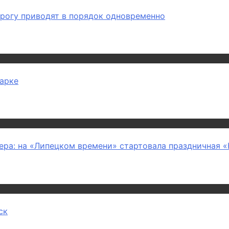
орогу приводят в порядок одновременно
парке
зера: на «Липецком времени» стартовала праздничная
ск