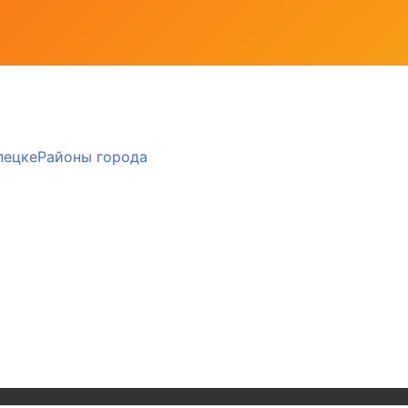
пецке
Районы города