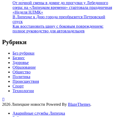
От ночной смены в домне до прогулки у Лебединого
озера: на «Липецком времени» стартовала праздничная
«Неделя НЛМК»
В Липецке к Дню города преобразится Петровский
спуск
Как восстановить шину с боковым повреждением:
полное руководство для автовладельцев
Рубрики
Без рубрики
Бизнес
Здоровье
Образование
Общество
Политика
Происшествия
Спорт
Технологии
2026 Липецкие новости Powered By
BlazeThemes
.
Аварийные службы Липецка