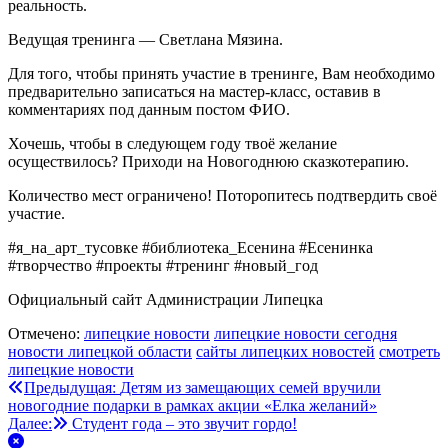
реальность.
Ведущая тренинга — Светлана Мязина.
Для того, чтобы принять участие в тренинге, Вам необходимо
предварительно записаться на мастер-класс, оставив в
комментариях под данным постом ФИО.
Хочешь, чтобы в следующем году твоё желание
осуществилось? Приходи на Новогоднюю сказкотерапию.
Количество мест ограничено! Поторопитесь подтвердить своё
участие.
#я_на_арт_тусовке #библиотека_Есенина #Есенинка
#творчество #проекты #тренинг #новый_год
Официальный сайт Администрации Липецка
Отмечено:
липецкие новости
липецкие новости сегодня
новости липецкой области
сайты липецких новостей
смотреть
липецкие новости
Навигация
Предыдущая:
Детям из замещающих семей вручили
новогодние подарки в рамках акции «Елка желаний»
по
Далее:
Студент года – это звучит гордо!
записям