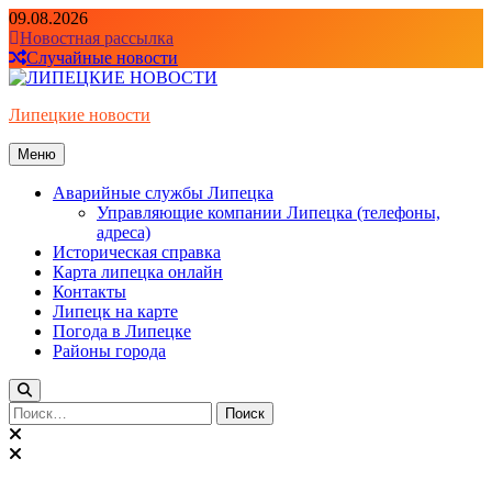
Перейти
09.08.2026
к
Новостная рассылка
содержимому
Случайные новости
Липецкие новости
Меню
Аварийные службы Липецка
Управляющие компании Липецка (телефоны,
адреса)
Историческая справка
Карта липецка онлайн
Контакты
Липецк на карте
Погода в Липецке
Районы города
Найти: