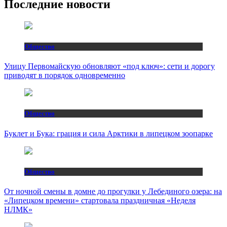
Последние новости
Общество
Улицу Первомайскую обновляют «под ключ»: сети и дорогу
приводят в порядок одновременно
Общество
Буклет и Бука: грация и сила Арктики в липецком зоопарке
Общество
От ночной смены в домне до прогулки у Лебединого озера: на
«Липецком времени» стартовала праздничная «Неделя
НЛМК»