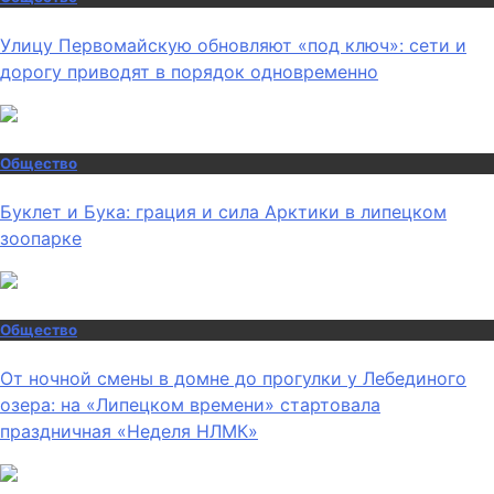
Улицу Первомайскую обновляют «под ключ»: сети и
дорогу приводят в порядок одновременно
Общество
Буклет и Бука: грация и сила Арктики в липецком
зоопарке
Общество
От ночной смены в домне до прогулки у Лебединого
озера: на «Липецком времени» стартовала
праздничная «Неделя НЛМК»