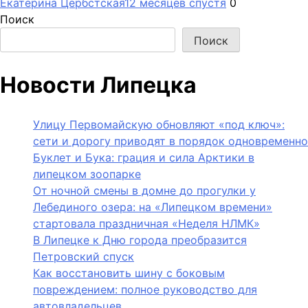
Екатерина Цербстская
12 месяцев спустя
0
Поиск
Поиск
Новости Липецка
Улицу Первомайскую обновляют «под ключ»:
сети и дорогу приводят в порядок одновременно
Буклет и Бука: грация и сила Арктики в
липецком зоопарке
От ночной смены в домне до прогулки у
Лебединого озера: на «Липецком времени»
стартовала праздничная «Неделя НЛМК»
В Липецке к Дню города преобразится
Петровский спуск
Как восстановить шину с боковым
повреждением: полное руководство для
автовладельцев