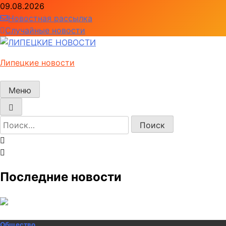
Перейти
09.08.2026
к
Новостная рассылка
содержимому
Случайные новости
Липецкие новости
Меню
Найти:
Последние новости
Общество