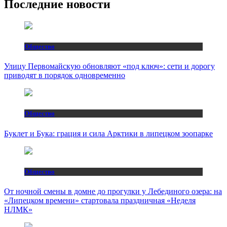
Последние новости
Общество
Улицу Первомайскую обновляют «под ключ»: сети и дорогу
приводят в порядок одновременно
Общество
Буклет и Бука: грация и сила Арктики в липецком зоопарке
Общество
От ночной смены в домне до прогулки у Лебединого озера: на
«Липецком времени» стартовала праздничная «Неделя
НЛМК»