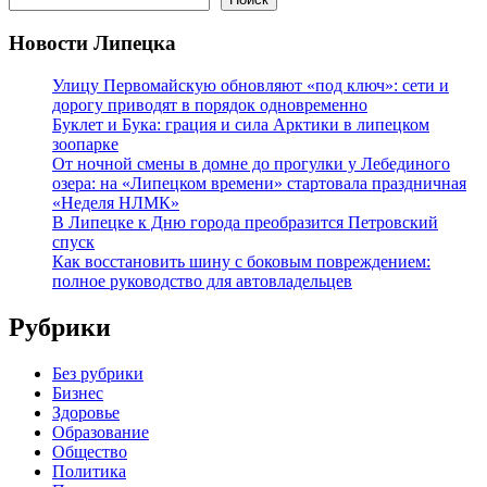
Новости Липецка
Улицу Первомайскую обновляют «под ключ»: сети и
дорогу приводят в порядок одновременно
Буклет и Бука: грация и сила Арктики в липецком
зоопарке
От ночной смены в домне до прогулки у Лебединого
озера: на «Липецком времени» стартовала праздничная
«Неделя НЛМК»
В Липецке к Дню города преобразится Петровский
спуск
Как восстановить шину с боковым повреждением:
полное руководство для автовладельцев
Рубрики
Без рубрики
Бизнес
Здоровье
Образование
Общество
Политика