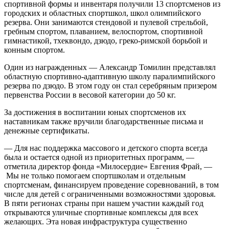
спортивной формы и инвентаря получили 13 спортсменов из
городских и областных спортшкол, школ олимпийского
резерва. Они занимаются стендовой и пулевой стрельбой,
гребным спортом, плаванием, велоспортом, спортивной
гимнастикой, тхеквондо, дзюдо, греко-римской борьбой и
конным спортом.
Один из награжденных — Александр Томилин представлял
областную спортивно-адаптивную школу паралимпийского
резерва по дзюдо. В этом году он стал серебряным призером
первенства России в весовой категории до 50 кг.
За достижения в воспитании юных спортсменов их
наставникам также вручили благодарственные письма и
денежные сертификаты.
— Для нас поддержка массового и детского спорта всегда
была и остается одной из приоритетных программ, —
отметила директор фонда «Милосердие» Евгения Фрай, —
Мы не только помогаем спортшколам и отдельным
спортсменам, финансируем проведение соревнований, в том
числе для детей с ограниченными возможностями здоровья.
В пяти регионах страны при нашем участии каждый год
открываются уличные спортивные комплексы для всех
желающих. Эта новая инфраструктура существенно