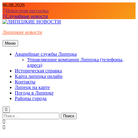
Перейти
06.08.2026
к
Новостная рассылка
содержимому
Случайные новости
Липецкие новости
Меню
Аварийные службы Липецка
Управляющие компании Липецка (телефоны,
адреса)
Историческая справка
Карта липецка онлайн
Контакты
Липецк на карте
Погода в Липецке
Районы города
Найти: