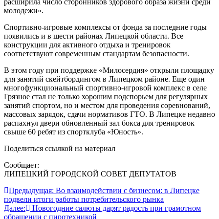
расширила число сторонников здорового образа жизни среди
молодежи».
Спортивно-игровые комплексы от фонда за последние годы
появились и в шести районах Липецкой области. Все
конструкции для активного отдыха и тренировок
соответствуют современным стандартам безопасности.
В этом году при поддержке «Милосердия» открыли площадку
для занятий скейтбордингом в Липецком районе. Еще один
многофункциональный спортивно-игровой комплекс в cеле
Грязное стал не только хорошим подспорьем для регулярных
занятий спортом, но и местом для проведения соревнований,
массовых зарядок, сдачи нормативов ГТО. В Липецке недавно
распахнул двери обновленный зал бокса для тренировок
свыше 60 ребят из спортклуба «Юность».
Поделиться ссылкой на материал
Сообщает:
ЛИПЕЦКИЙ ГОРОДСКОЙ СОВЕТ ДЕПУТАТОВ
Навигация
Предыдущая:
Во взаимодействии с бизнесом: в Липецке
подвели итоги работы потребительского рынка
по
Далее:
Новогодние салюты дарят радость при грамотном
записям
обращении с пиротехникой