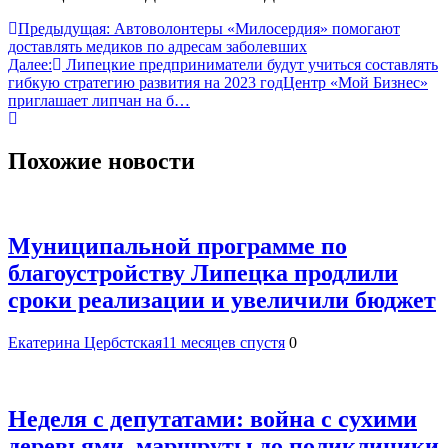
Навигация
Предыдущая:
Автоволонтеры «Милосердия» помогают
доставлять медиков по адресам заболевших
по
Далее:
Липецкие предприниматели будут учиться составлять
записям
гибкую стратегию развития на 2023 годЦентр «Мой Бизнес»
приглашает липчан на б…
Похожие новости
Муниципальной программе по
благоустройству Липецка продлили
сроки реализации и увеличили бюджет
Екатерина Цербстская
11 месяцев спустя
0
Неделя с депутатами: война с сухими
деревьями, маршруты до поликлиники