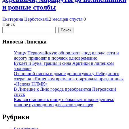
и ровные столбы
Екатерина Цербстская
12 месяцев спустя
0
Поиск
Поиск
Новости Липецка
Улицу Первомайскую обновляют «под ключ»: сети и
дорогу приводят в порядок одновременно
Буклет и Бука: грация и сила Арктики в липецком
зоопарке
От ночной смены в домне до прогулки у Лебединого
озера: на «Липецком времени» стартовала праздничная
«Неделя НЛМК»
В Липецке к Дню города преобразится Петровский
спуск
Как восстановить шину с боковым повреждением:
полное руководство для автовладельцев
Рубрики