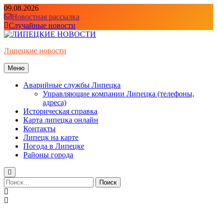
Перейти
09.08.2026
к
Новостная рассылка
содержимому
Случайные новости
Липецкие новости
Меню
Аварийные службы Липецка
Управляющие компании Липецка (телефоны,
адреса)
Историческая справка
Карта липецка онлайн
Контакты
Липецк на карте
Погода в Липецке
Районы города
Найти: