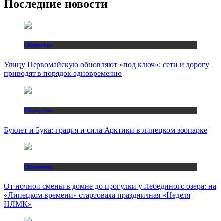
Последние новости
Общество
Улицу Первомайскую обновляют «под ключ»: сети и дорогу
приводят в порядок одновременно
Общество
Буклет и Бука: грация и сила Арктики в липецком зоопарке
Общество
От ночной смены в домне до прогулки у Лебединого озера: на
«Липецком времени» стартовала праздничная «Неделя
НЛМК»