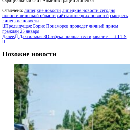
Официальный сайт Администрации Липецка
Отмечено:
липецкие новости
липецкие новости сегодня
новости липецкой области
сайты липецких новостей
смотреть
липецкие новости
Навигация
Предыдущая:
Борис Понаморев проведет личный прием
граждан 25 января
по
Далее:
Дактильная 3D-азбука прошла тестирование — ЛГТУ
записям
Похожие новости