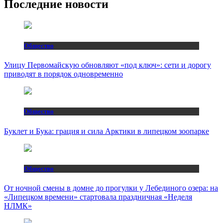
Последние новости
Общество
Улицу Первомайскую обновляют «под ключ»: сети и дорогу
приводят в порядок одновременно
Общество
Буклет и Бука: грация и сила Арктики в липецком зоопарке
Общество
От ночной смены в домне до прогулки у Лебединого озера: на
«Липецком времени» стартовала праздничная «Неделя
НЛМК»