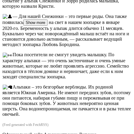
событие у альпак Снежинки и Зорро родилась малышка,
которую назвали Кристи.
— Для нашей Снежинки – это первые роды. Она также
появилась
на свет в нашем зоопарке в январе
Show more
2020-го. Беременность у альпак длится обычно 11 месяцев.
Буквально через час новорождённый малыш встаёт на ноги и
становится довольно активным, — рассказывает ведущий
методист зоопарка Любовь Бородина.
Пока посетители не смогут увидеть малышку. По
характеру альпаки — это очень застенчивые и очень умные
животные, которые не любят проявлять агрессию. Семейство
находится в тёплом домике и нервничает, даже если к ним
заходят специалисты зоопарка.
Альпаки – это безгорбые верблюды. Их родиной
является Южная Америка. Не имеют передних зубов, поэтому
они питаются, набирая губами пищу и пережевывая ее при
помощи боковых зубов. У животных невероятно ценная
шерсть. Она водонепроницаемая, не пачкается и в разы теплее
овечьей.
(Feed generated with FetchRSS)