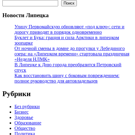
Поиск
Новости Липецка
Улицу Первомайскую обновляют «под ключ»: сети и
дорогу приводят в порядок одновременно
Буклет и Бука: грация и сила Арктики в липецком
зоопарке
От ночной смены в домне до прогулки у Лебединого
озера: на «Липецком времени» стартовала праздничная
«Неделя НЛМК»
В Липецке к Дню города преобразится Петровский
спуск
Как восстановить шину с боковым повреждением:
полное руководство для автовладельцев
Рубрики
Без рубрики
Бизнес
Здоровье
Образование
Общество
Политика