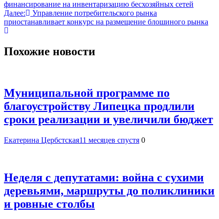
финансирование на инвентаризацию бесхозяйных сетей
по
Далее:
Управление потребительского рынка
записям
приостанавливает конкурс на размещение блошиного рынка
Похожие новости
Муниципальной программе по
благоустройству Липецка продлили
сроки реализации и увеличили бюджет
Екатерина Цербстская
11 месяцев спустя
0
Неделя с депутатами: война с сухими
деревьями, маршруты до поликлиники
и ровные столбы