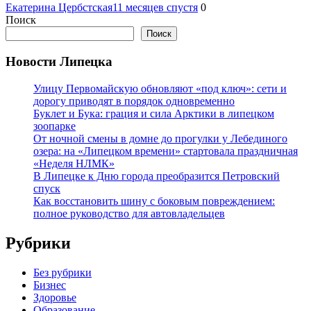
Екатерина Цербстская
11 месяцев спустя
0
Поиск
Поиск
Новости Липецка
Улицу Первомайскую обновляют «под ключ»: сети и
дорогу приводят в порядок одновременно
Буклет и Бука: грация и сила Арктики в липецком
зоопарке
От ночной смены в домне до прогулки у Лебединого
озера: на «Липецком времени» стартовала праздничная
«Неделя НЛМК»
В Липецке к Дню города преобразится Петровский
спуск
Как восстановить шину с боковым повреждением:
полное руководство для автовладельцев
Рубрики
Без рубрики
Бизнес
Здоровье
Образование