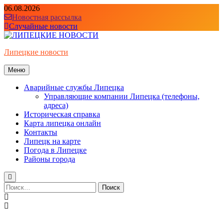
Перейти
06.08.2026
к
Новостная рассылка
содержимому
Случайные новости
Липецкие новости
Меню
Аварийные службы Липецка
Управляющие компании Липецка (телефоны,
адреса)
Историческая справка
Карта липецка онлайн
Контакты
Липецк на карте
Погода в Липецке
Районы города
Найти: