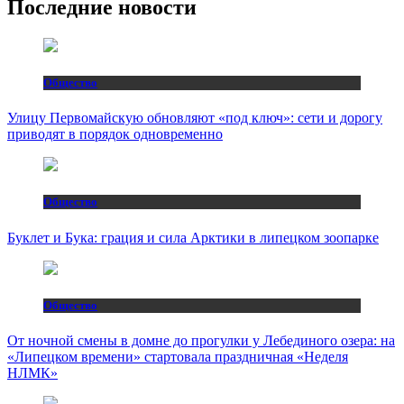
Последние новости
Общество
Улицу Первомайскую обновляют «под ключ»: сети и дорогу
приводят в порядок одновременно
Общество
Буклет и Бука: грация и сила Арктики в липецком зоопарке
Общество
От ночной смены в домне до прогулки у Лебединого озера: на
«Липецком времени» стартовала праздничная «Неделя
НЛМК»