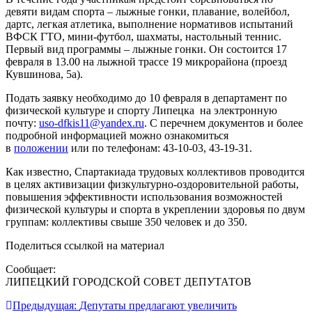
девяти видам спорта – лыжные гонки, плавание, волейбол,
дартс, легкая атлетика, выполнение нормативов испытаний
ВФСК ГТО, мини-футбол, шахматы, настольный теннис.
Первый вид программы – лыжные гонки. Он состоится 17
февраля в 13.00 на лыжной трассе 19 микрорайона (проезд
Кувшинова, 5а).
Подать заявку необходимо до 10 февраля в департамент по
физической культуре и спорту Липецка на электронную
почту:
uso-dfkis11@yandex.ru
. С перечнем документов и более
подробной информацией можно ознакомиться
в
положении
или по телефонам: 43-10-03, 43-19-31.
Как известно, Спартакиада трудовых коллективов проводится
в целях активизации физкультурно-оздоровительной работы,
повышения эффективности использования возможностей
физической культуры и спорта в укреплении здоровья по двум
группам: коллективы свыше 350 человек и до 350.
Поделиться ссылкой на материал
Сообщает:
ЛИПЕЦКИЙ ГОРОДСКОЙ СОВЕТ ДЕПУТАТОВ
Навигация
Предыдущая:
Депутаты предлагают увеличить