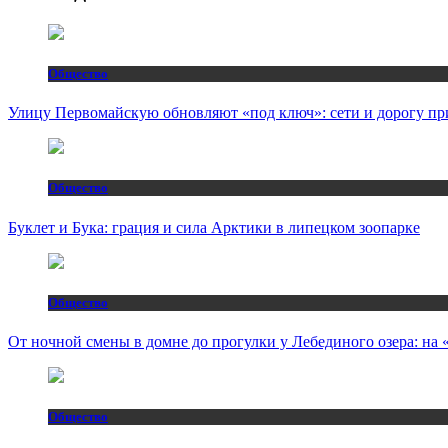
Общество
Улицу Первомайскую обновляют «под ключ»: сети и дорогу пр
Общество
Буклет и Бука: грация и сила Арктики в липецком зоопарке
Общество
От ночной смены в домне до прогулки у Лебединого озера: н
Общество