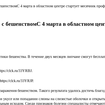
бешенствомС 4 марта в областном центре стартует месячник про
е с бешенствомС 4 марта в областном це
ктики бешенства. В течение двух месяцев липчане смогут беспл
s://clck.ru/33YRBJ.
ps://clck.ru/33YRJP.
заражения бешенством. Такого результата удалось достичь благ
ри укусе или попадании слюны на слизистые оболочки и открыт
альным исходом. Среди признаков болезни специалисты отмечают