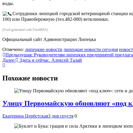
воды.
Сотрудники липецкой городской ветеринарной станции на
100) или Правобережную (тел.482-000) ветклиники.
(Feed generated with FetchRSS)
Официальный сайт Администрации Липецка
Отмечено:
липецкие новости
липецкие новости сегодня
новост
Навигация
Предыдущая:
Руководителям липецких предприятий предлага
Далее:
Здесь и сейчас. Алексей Талай
по
записям
Похожие новости
Улицу Первомайскую обновляют «под кл
Екатерина Цербстская
3 дня спустя
0