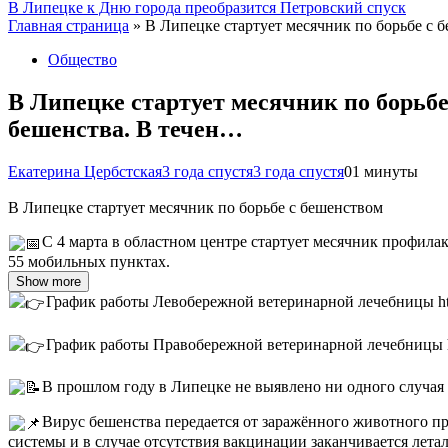
В Липецке к Дню города преобразится Петровский спуск
Главная страница
»
В Липецке стартует месячник по борьбе с 
Общество
В Липецке стартует месячник по борьб
бешенства. В течен…
Екатерина Цербстская
3 года спустя
3 года спустя
0
1 минуты
В Липецке стартует месячник по борьбе с бешенством
С 4 марта в областном центре стартует месячник профила
55 мобильных пунктах.
Show more
График работы Левобережной ветеринарной лечебницы http
График работы Правобережной ветеринарной лечебницы htt
В прошлом году в Липецке не выявлено ни одного случая 
Вирус бешенства передается от заражённого животного п
системы и в случае отсутствия вакцинации заканчивается лет