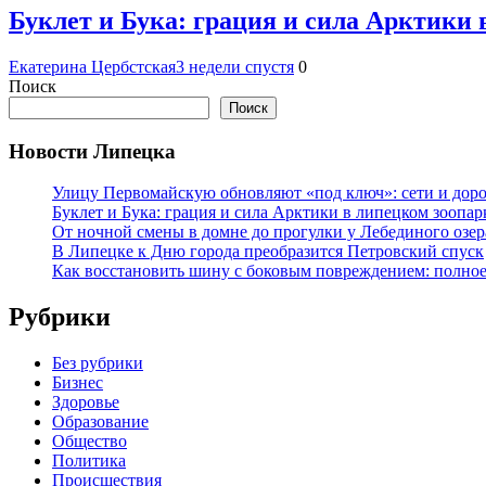
Буклет и Бука: грация и сила Арктики 
Екатерина Цербстская
3 недели спустя
0
Поиск
Поиск
Новости Липецка
Улицу Первомайскую обновляют «под ключ»: сети и доро
Буклет и Бука: грация и сила Арктики в липецком зоопар
От ночной смены в домне до прогулки у Лебединого озе
В Липецке к Дню города преобразится Петровский спуск
Как восстановить шину с боковым повреждением: полное
Рубрики
Без рубрики
Бизнес
Здоровье
Образование
Общество
Политика
Происшествия