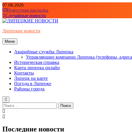
Перейти
07.08.2026
к
Новостная рассылка
содержимому
Случайные новости
Липецкие новости
Меню
Аварийные службы Липецка
Управляющие компании Липецка (телефоны, адреса
Историческая справка
Карта липецка онлайн
Контакты
Липецк на карте
Погода в Липецке
Районы города
Найти:
Последние новости