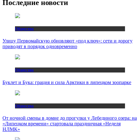
Последние новости
Общество
Улицу Первомайскую обновляют «под ключ»: сети и дорогу
приводят в порядок одновременно
Общество
Буклет и Бука: грация и сила Арктики в липецком зоопарке
Общество
От ночной смены в домне до прогулки у Лебединого озера: на
«Липецком времени» стартовала праздничная «Неделя
НЛМК»