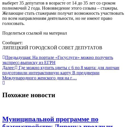
выберет 35 депутатов в возрасте от 14 до 35 лет со сроком
полномочий 2 года. Нововведение этого созыва – стажеры.
Желающие стать стажерами получат возможность участвовать
по всем направлениям деятельности, но не имеют право
голосовать.
Поделиться ссылкой на материал
Сообщает:
ЛИПЕЦКИЙ ГОРОДСКОЙ СОВЕТ ДЕПУТАТОВ
Навигация
Предыдущая:
На портале «Госуслуги» можно получить
экспресс-выписку из ЕГРН
по
Далее:
Где можно купить цветы с 6 по 8 марта: для липчан
записям
подготовили интерактивную карту В преддверии
Международного женского дня на г…
Похожие новости
Муниципальной программе по
благоустройству Липецка продлили