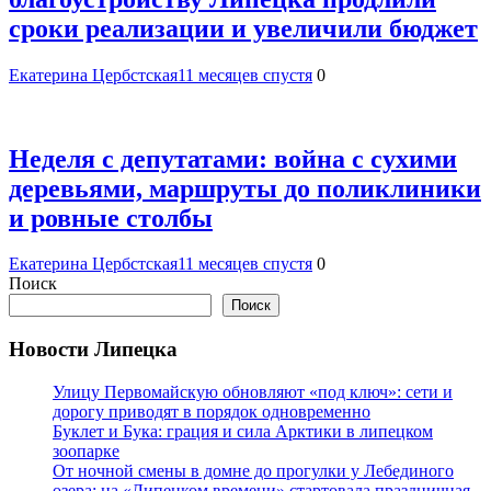
сроки реализации и увеличили бюджет
Екатерина Цербстская
11 месяцев спустя
0
Неделя с депутатами: война с сухими
деревьями, маршруты до поликлиники
и ровные столбы
Екатерина Цербстская
11 месяцев спустя
0
Поиск
Поиск
Новости Липецка
Улицу Первомайскую обновляют «под ключ»: сети и
дорогу приводят в порядок одновременно
Буклет и Бука: грация и сила Арктики в липецком
зоопарке
От ночной смены в домне до прогулки у Лебединого
озера: на «Липецком времени» стартовала праздничная