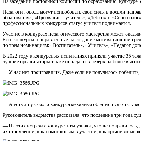
На заседании постоянной комиссии по образованию, культуре, 
Педагоги города могут попробовать свои силы в восьми напра
образования», «Призвание – учитель», «Дебют» и «Свой голос
профессиональных конкурсов статус учителя поднимается.
Участие в конкурсах педагогического мастерства может оказыв
Есть конкурсы, направленные на создание мотивационной сре
по трем номинациям: «Воспитатель», «Учитель», «Педагог доп
В 2022 году в конкурсных испытаниях приняли участие 35 тал
лучшие организаторы также попадают в резерв на более высок
— У нас нет проигравших. Даже если не получилось победить, 
— А есть ли у самого конкурса механизм обратной связи с уча
Руководитель ведомства рассказала, что последние три года с
— На этих встречах конкурсанты узнают, что не понравилось,
их стремлении, как помогают им в участии, как организовыва