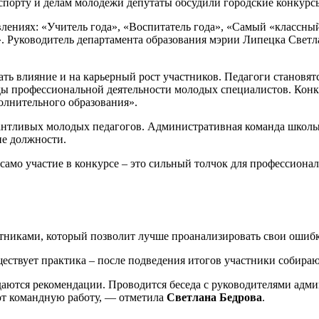
спорту и делам молодежи депутаты обсудили городские конкурсы
влениях: «Учитель года», «Воспитатель года», «Самый «классны
». Руководитель департамента образования мэрии Липецка Светл
ать влияние и на карьерный рост участников. Педагоги становя
ды профессиональной деятельности молодых специалистов. Кон
олнительного образования».
антливых молодых педагогов. Административная команда школы 
ие должности.
само участие в конкурсе – это сильный толчок для профессиона
стниками, который позволит лучше проанализировать свои ошибк
уществует практика – после подведения итогов участники собира
 даются рекомендации. Проводится беседа с руководителями адм
ют командную работу, — отметила
Светлана Бедрова
.