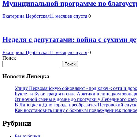
Муниципальной программе по благоуст
Екатерина Цербстская
11 месяцев спустя
0
Неделя с депутатами: война с сухими 
Екатерина Цербстская
11 месяцев спустя
0
Поиск
Поиск
Новости Липецка
Улицу Первомайскую обновляют «под ключ»: сети и доро
Буклет и Бука: грация и сила Арктики в липецком зоопар
От ночной смены в домне до прогулки у Лебединого озе
В Липецке к Дню города преобразится Петровский спуск
Как восстановить шину с боковым повреждением: полное
Рубрики
Без рубрики