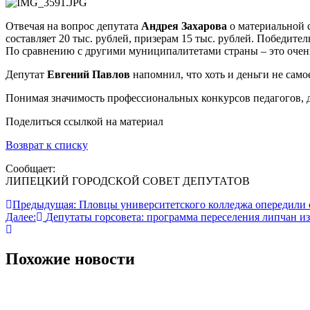
Отвечая на вопрос депутата
Андрея Захарова
о материальной с
составляет 20 тыс. рублей, призерам 15 тыс. рублей. Победител
По сравнению с другими муниципалитетами страны – это очен
Депутат
Евгений Павлов
напомнил, что хоть и деньги не само
Понимая значимость профессиональных конкурсов педагогов, 
Поделиться ссылкой на материал
Возврат к списку
Сообщает:
ЛИПЕЦКИЙ ГОРОДСКОЙ СОВЕТ ДЕПУТАТОВ
Навигация
Предыдущая:
Пловцы университетского колледжа опередили
Далее:
Депутаты горсовета: программа переселения липчан 
по
записям
Похожие новости