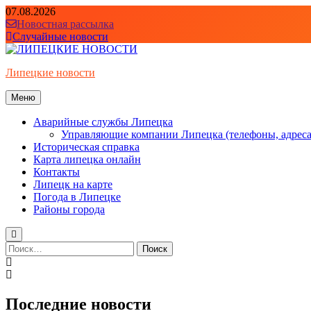
Перейти
07.08.2026
к
Новостная рассылка
содержимому
Случайные новости
Липецкие новости
Меню
Аварийные службы Липецка
Управляющие компании Липецка (телефоны, адреса
Историческая справка
Карта липецка онлайн
Контакты
Липецк на карте
Погода в Липецке
Районы города
Найти:
Последние новости