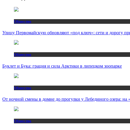
Общество
Улицу Первомайскую обновляют «под ключ»: сети и дорогу пр
Общество
Буклет и Бука: грация и сила Арктики в липецком зоопарке
Общество
От ночной смены в домне до прогулки у Лебединого озера: н
Общество