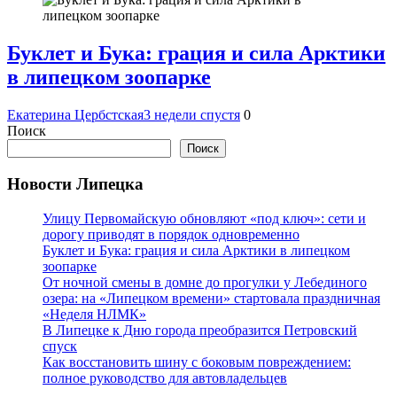
Буклет и Бука: грация и сила Арктики
в липецком зоопарке
Екатерина Цербстская
3 недели спустя
0
Поиск
Поиск
Новости Липецка
Улицу Первомайскую обновляют «под ключ»: сети и
дорогу приводят в порядок одновременно
Буклет и Бука: грация и сила Арктики в липецком
зоопарке
От ночной смены в домне до прогулки у Лебединого
озера: на «Липецком времени» стартовала праздничная
«Неделя НЛМК»
В Липецке к Дню города преобразится Петровский
спуск
Как восстановить шину с боковым повреждением:
полное руководство для автовладельцев