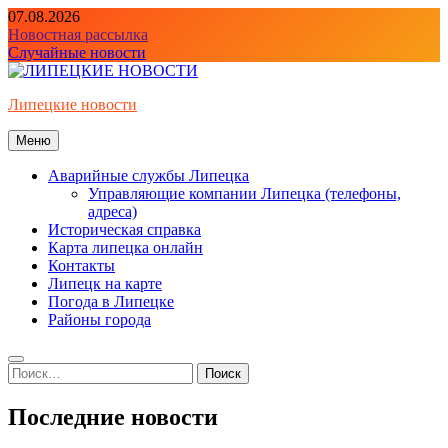
Перейти
07.08.2026
к
Новостная рассылка
содержимому
Случайные новости
Липецкие новости
Меню
Аварийные службы Липецка
Управляющие компании Липецка (телефоны,
адреса)
Историческая справка
Карта липецка онлайн
Контакты
Липецк на карте
Погода в Липецке
Районы города
Найти:
Последние новости