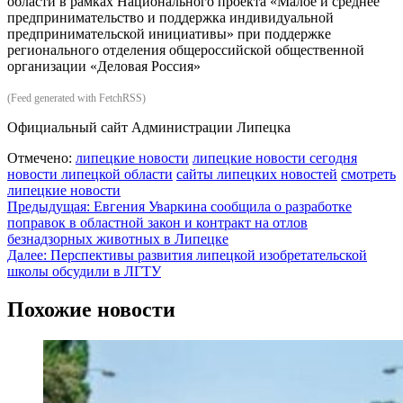
области в рамках Национального проекта «Малое и среднее
предпринимательство и поддержка индивидуальной
предпринимательской инициативы» при поддержке
регионального отделения общероссийской общественной
организации «Деловая Россия»
(Feed generated with FetchRSS)
Официальный сайт Администрации Липецка
Отмечено:
липецкие новости
липецкие новости сегодня
новости липецкой области
сайты липецких новостей
смотреть
липецкие новости
Навигация
Предыдущая:
Евгения Уваркина сообщила о разработке
поправок в областной закон и контракт на отлов
по
безнадзорных животных в Липецке
записям
Далее:
Перспективы развития липецкой изобретательской
школы обсудили в ЛГТУ
Похожие новости