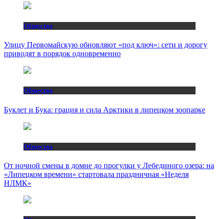
Общество
Улицу Первомайскую обновляют «под ключ»: сети и дорогу
приводят в порядок одновременно
Общество
Буклет и Бука: грация и сила Арктики в липецком зоопарке
Общество
От ночной смены в домне до прогулки у Лебединого озера: на
«Липецком времени» стартовала праздничная «Неделя
НЛМК»