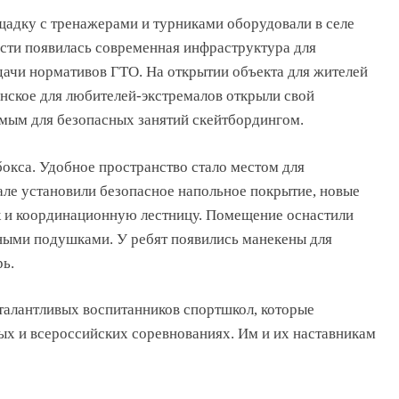
дку с тренажерами и турниками оборудовали в cеле
сти появилась современная инфраструктура для
дачи нормативов ГТО. На открытии объекта для жителей
инское для любителей-экстремалов открыли свой
имым для безопасных занятий скейтбордингом.
бокса. Удобное пространство стало местом для
зале установили безопасное напольное покрытие, новые
к и координационную лестницу. Помещение оснастили
ными подушками. У ребят появились манекены для
рь.
талантливых воспитанников спортшкол, которые
ых и всероссийских соревнованиях. Им и их наставникам