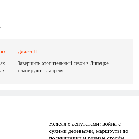
В
я:
Далее:
гах
Завершить отопительный сезон в Липецке
тах
планируют 12 апреля
Неделя с депутатами: война с
сухими деревьями, маршруты до
поликлиники и ровные столбы