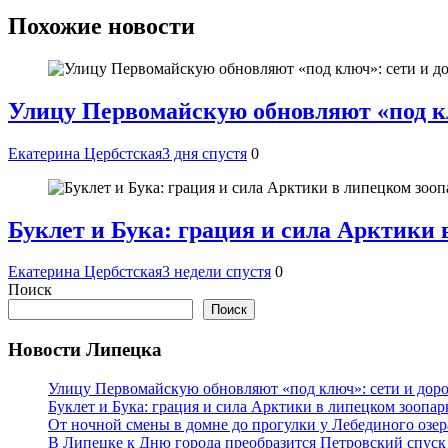
записям
Похожие новости
Улицу Первомайскую обновляют «под кл
Екатерина Цербстская
3 дня спустя
0
Буклет и Бука: грация и сила Арктики 
Екатерина Цербстская
3 недели спустя
0
Поиск
Поиск
Новости Липецка
Улицу Первомайскую обновляют «под ключ»: сети и доро
Буклет и Бука: грация и сила Арктики в липецком зоопар
От ночной смены в домне до прогулки у Лебединого озе
В Липецке к Дню города преобразится Петровский спуск