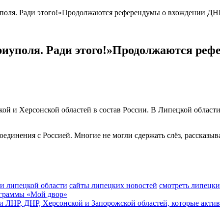
поля. Ради этого!»Продолжаются референдумы о вхождении ДН
риуполя. Ради этого!»Продолжаются реф
 и Херсонской областей в состав России. В Липецкой области 
оединения с Россией. Многие не могли сдержать слёз, рассказыв
и липецкой области
сайты липецких новостей
смотреть липецки
ограммы «Мой двор»
ли ЛНР, ДНР, Херсонской и Запорожской областей, которые акти