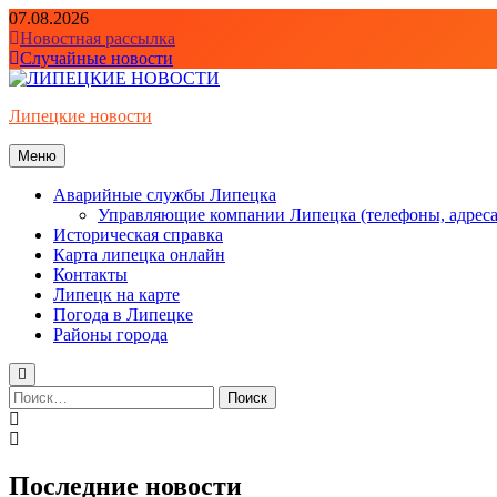
Перейти
07.08.2026
к
Новостная рассылка
содержимому
Случайные новости
Липецкие новости
Меню
Аварийные службы Липецка
Управляющие компании Липецка (телефоны, адреса
Историческая справка
Карта липецка онлайн
Контакты
Липецк на карте
Погода в Липецке
Районы города
Найти:
Последние новости