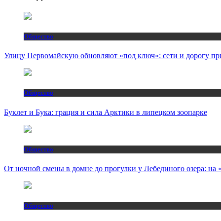
Общество
Улицу Первомайскую обновляют «под ключ»: сети и дорогу пр
Общество
Буклет и Бука: грация и сила Арктики в липецком зоопарке
Общество
От ночной смены в домне до прогулки у Лебединого озера: н
Общество