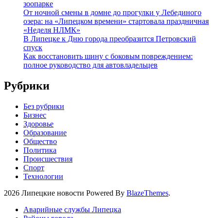
зоопарке
От ночной смены в домне до прогулки у Лебединого
озера: на «Липецком времени» стартовала праздничная
«Неделя НЛМК»
В Липецке к Дню города преобразится Петровский
спуск
Как восстановить шину с боковым повреждением:
полное руководство для автовладельцев
Рубрики
Без рубрики
Бизнес
Здоровье
Образование
Общество
Политика
Происшествия
Спорт
Технологии
2026 Липецкие новости Powered By
BlazeThemes
.
Аварийные службы Липецка