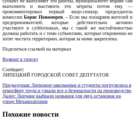
субъект не выполняет эти работы, муниципалитет вправе сам
выполнить и выставить эти затраты потом ему, —
прокомментировал первый вице-спикер, председатель
комиссии
Борис Понаморев
. – Если мы поощряем жителей и
предпринимателей, которые действительно активно
участвуют в субботниках, мы с такой же настойчивостью
должны работать и с теми субъектами, которые откровенно не
хотят чистить территорию, которая за ними закреплена.
Поделиться ссылкой на материал
Возврат к списку
Сообщает:
ЛИПЕЦКИЙ ГОРОДСКОЙ СОВЕТ ДЕПУТАТОВ
Навигация
Предыдущая:
Липецкие школьники и студенты погрузились в
атмосферу труда и узнали все о безопасности на производстве
по
Далее:
Липчане выбрали названия для двух остановок на
записям
улице Механизаторов
Похожие новости