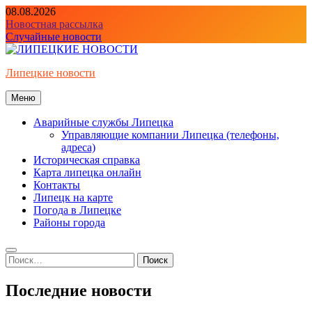
Перейти
08.08.2026
к
Новостная рассылка
содержимому
Случайные новости
Липецкие новости
Меню
Аварийные службы Липецка
Управляющие компании Липецка (телефоны,
адреса)
Историческая справка
Карта липецка онлайн
Контакты
Липецк на карте
Погода в Липецке
Районы города
Найти:
Последние новости