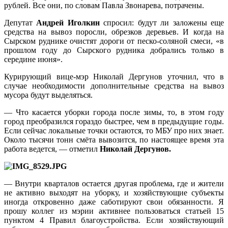
рублей. Все они, по словам Павла Звонарева, потрачены.
Депутат
Андрей Иголкин
спросил: будут ли заложены еще
средства на вывоз поросли, обрезков деревьев. И когда на
Сырском руднике очистят дороги от песко-соляной смеси, «в
прошлом году до Сырского рудника добрались только в
середине июня».
Курирующий вице-мэр Николай Дергунов уточнил, что в
случае необходимости дополнительные средства на вывоз
мусора будут выделяться.
— Что касается уборки города после зимы, то, в этом году
город преобразился гораздо быстрее, чем в предыдущие годы.
Если сейчас локальные точки остаются, то МБУ про них знает.
Около тысячи тонн смёта вывозится, по настоящее время эта
работа ведется, — отметил
Николай Дергунов.
— Внутри кварталов остается другая проблема, где и жители
не активно выходят на уборку, и хозяйствующие субъекты
иногда откровенно даже саботируют свои обязанности. Я
прошу коллег из мэрии активнее пользоваться статьей 15
пунктом 4 Правил благоустройства. Если хозяйствующий