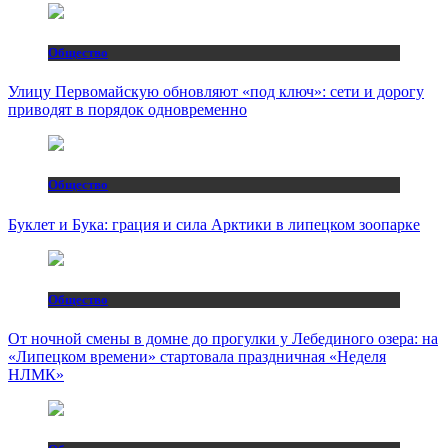
Общество
Улицу Первомайскую обновляют «под ключ»: сети и дорогу
приводят в порядок одновременно
Общество
Буклет и Бука: грация и сила Арктики в липецком зоопарке
Общество
От ночной смены в домне до прогулки у Лебединого озера: на
«Липецком времени» стартовала праздничная «Неделя
НЛМК»