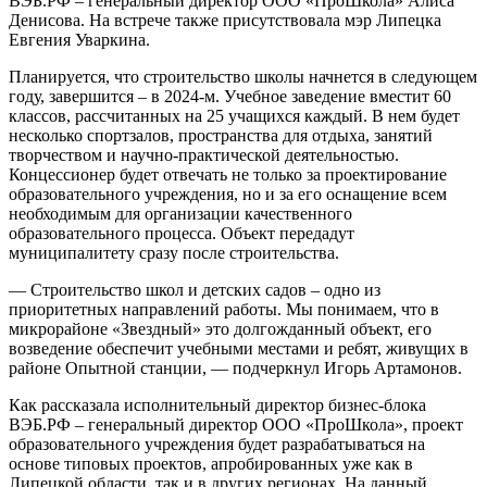
ВЭБ.РФ – генеральный директор ООО «ПроШкола» Алиса
Денисова. На встрече также присутствовала мэр Липецка
Евгения Уваркина.
Планируется, что строительство школы начнется в следующем
году, завершится – в 2024-м. Учебное заведение вместит 60
классов, рассчитанных на 25 учащихся каждый. В нем будет
несколько спортзалов, пространства для отдыха, занятий
творчеством и научно-практической деятельностью.
Концессионер будет отвечать не только за проектирование
образовательного учреждения, но и за его оснащение всем
необходимым для организации качественного
образовательного процесса. Объект передадут
муниципалитету сразу после строительства.
— Строительство школ и детских садов – одно из
приоритетных направлений работы. Мы понимаем, что в
микрорайоне «Звездный» это долгожданный объект, его
возведение обеспечит учебными местами и ребят, живущих в
районе Опытной станции, — подчеркнул Игорь Артамонов.
Как рассказала исполнительный директор бизнес-блока
ВЭБ.РФ – генеральный директор ООО «ПроШкола», проект
образовательного учреждения будет разрабатываться на
основе типовых проектов, апробированных уже как в
Липецкой области, так и в других регионах. На данный