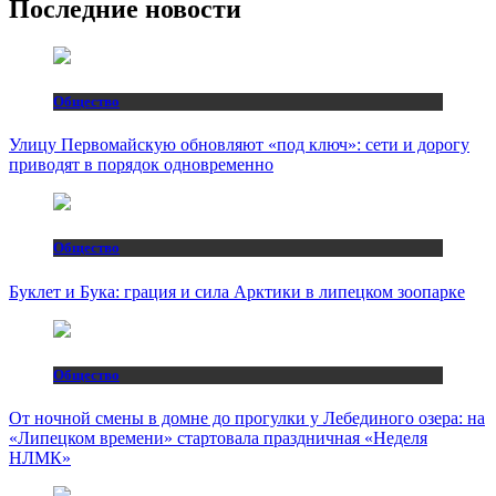
Последние новости
Общество
Улицу Первомайскую обновляют «под ключ»: сети и дорогу
приводят в порядок одновременно
Общество
Буклет и Бука: грация и сила Арктики в липецком зоопарке
Общество
От ночной смены в домне до прогулки у Лебединого озера: на
«Липецком времени» стартовала праздничная «Неделя
НЛМК»