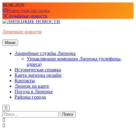
Перейти
06.08.2026
к
Новостная рассылка
содержимому
Случайные новости
Липецкие новости
Меню
Аварийные службы Липецка
Управляющие компании Липецка (телефоны,
адреса)
Историческая справка
Карта липецка онлайн
Контакты
Липецк на карте
Погода в Липецке
Районы города
Найти: