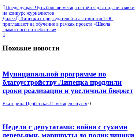
Навигация
Предыдущая:
Чуть больше месяца остаётся для подачи заявки
на конкурс журналистов
по
Далее:
Липецких председателей и активистов ТОС
записям
приглашают на обучение в рамках проекта «Школа
грамотного потребителя»
Похожие новости
Муниципальной программе по
благоустройству Липецка продлили
сроки реализации и увеличили бюджет
Екатерина Цербстская
11 месяцев спустя
0
Неделя с депутатами: война с сухими
деревьями, маршруты до поликлиники