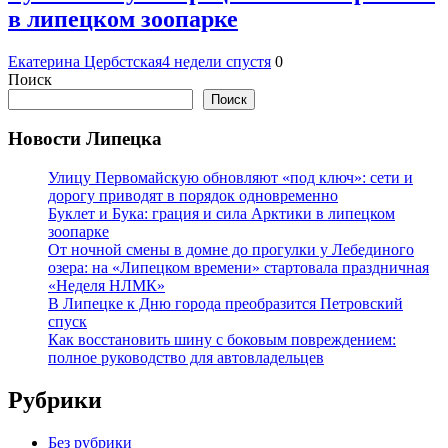
в липецком зоопарке
Екатерина Цербстская
4 недели спустя
0
Поиск
Поиск
Новости Липецка
Улицу Первомайскую обновляют «под ключ»: сети и
дорогу приводят в порядок одновременно
Буклет и Бука: грация и сила Арктики в липецком
зоопарке
От ночной смены в домне до прогулки у Лебединого
озера: на «Липецком времени» стартовала праздничная
«Неделя НЛМК»
В Липецке к Дню города преобразится Петровский
спуск
Как восстановить шину с боковым повреждением:
полное руководство для автовладельцев
Рубрики
Без рубрики