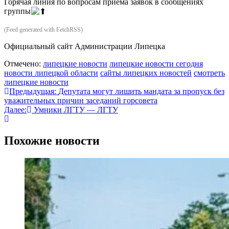
Горячая линия по вопросам приёма заявок в сообщениях
группы
(Feed generated with FetchRSS)
Официальный сайт Администрации Липецка
Отмечено:
липецкие новости
липецкие новости сегодня
новости липецкой области
сайты липецких новостей
смотреть
липецкие новости
Навигация
Предыдущая:
Депутата могут лишить мандата за пропуск без
уважительных причин заседаний горсовета
по
Далее:
Умники ЛГТУ — ЛГТУ
записям
Похожие новости