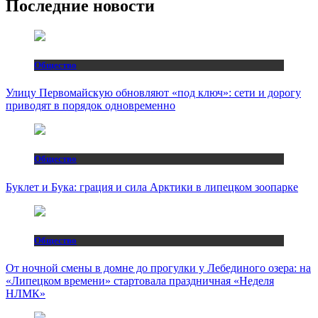
Последние новости
Общество
Улицу Первомайскую обновляют «под ключ»: сети и дорогу
приводят в порядок одновременно
Общество
Буклет и Бука: грация и сила Арктики в липецком зоопарке
Общество
От ночной смены в домне до прогулки у Лебединого озера: на
«Липецком времени» стартовала праздничная «Неделя
НЛМК»