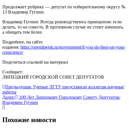
Продолжает рубрику — депутат по избирательному округу №
13 Владимир Гугнин.
Владимир Гугнин
: Всегда руководствуюсь принципом: если
делать, то на совесть. В противном случае не стоит начинать,
а обещать тем более.
Подробнее, на сайте
издания:
https://openlipetsk.ru/government/if-you-do-then-on-your-
conscience/
Поделиться ссылкой на материал
Сообщает:
ЛИПЕЦКИЙ ГОРОДСКОЙ СОВЕТ ДЕПУТАТОВ
Навигация
Предыдущая:
Ученые ЛГТУ представили коллегам научные
работы
по
Далее:
100 Лет Липецкому Городскому Совету Депутатов:
записям
Владимир Гугнин
Похожие новости