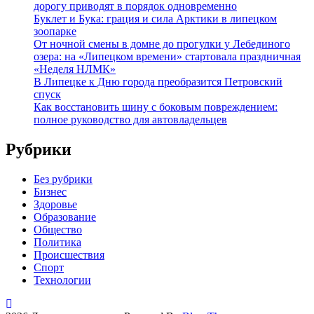
дорогу приводят в порядок одновременно
Буклет и Бука: грация и сила Арктики в липецком
зоопарке
От ночной смены в домне до прогулки у Лебединого
озера: на «Липецком времени» стартовала праздничная
«Неделя НЛМК»
В Липецке к Дню города преобразится Петровский
спуск
Как восстановить шину с боковым повреждением:
полное руководство для автовладельцев
Рубрики
Без рубрики
Бизнес
Здоровье
Образование
Общество
Политика
Происшествия
Спорт
Технологии