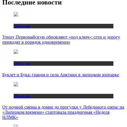
Последние новости
Общество
Улицу Первомайскую обновляют «под ключ»: сети и дорогу
приводят в порядок одновременно
Общество
Буклет и Бука: грация и сила Арктики в липецком зоопарке
Общество
От ночной смены в домне до прогулки у Лебединого озера: на
«Липецком времени» стартовала праздничная «Неделя
НЛМК»