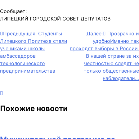
Сообщает:
ЛИПЕЦКИЙ ГОРОДСКОЙ СОВЕТ ДЕПУТАТОВ
Навигация
Предыдущая:
Студенты
Далее:
Прозрачно и
Липецкого Политеха стали
удобноИменно так
по
учениками школы
проходят выборы в России.
записям
амбассадоров
В нашей стране за их
технологического
честностью следят не
предпринимательства
только общественные
наблюдатели…
Похожие новости