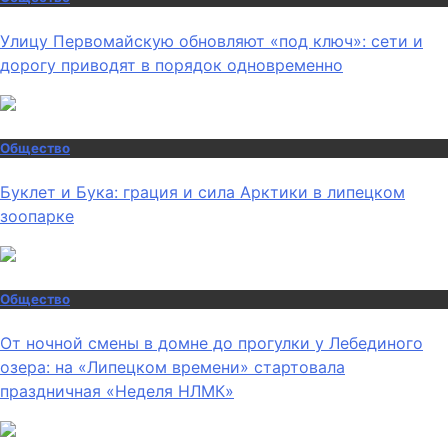
Улицу Первомайскую обновляют «под ключ»: сети и
дорогу приводят в порядок одновременно
Общество
Буклет и Бука: грация и сила Арктики в липецком
зоопарке
Общество
От ночной смены в домне до прогулки у Лебединого
озера: на «Липецком времени» стартовала
праздничная «Неделя НЛМК»