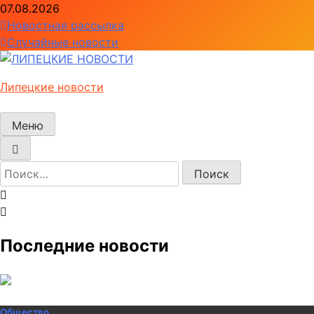
Перейти
07.08.2026
к
Новостная рассылка
содержимому
Случайные новости
Липецкие новости
Меню
Найти:
Последние новости
Общество