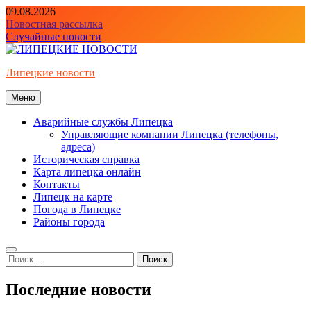
Перейти
09.08.2026
к
Новостная рассылка
содержимому
Случайные новости
Липецкие новости
Меню
Аварийные службы Липецка
Управляющие компании Липецка (телефоны,
адреса)
Историческая справка
Карта липецка онлайн
Контакты
Липецк на карте
Погода в Липецке
Районы города
Найти:
Последние новости