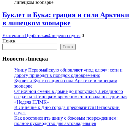
Буклет и Бука: грация и сила Арктики
в липецком зоопарке
Екатерина Цербстская
4 недели спустя
0
Поиск
Поиск
Новости Липецка
Улицу Первомайскую обновляют «под ключ»: сети и
дорогу приводят в порядок одновременно
Буклет и Бука: грация и сила Арктики в липецком
зоопарке
От ночной смены в домне до прогулки у Лебединого
озера: на «Липецком времени» стартовала праздничная
«Неделя НЛМК»
В Липецке к Дню города преобразится Петровский
спуск
Как восстановить шину с боковым повреждением:
полное руководство для автовладельцев