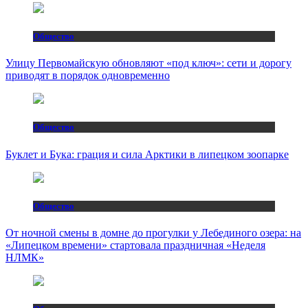
Общество
Улицу Первомайскую обновляют «под ключ»: сети и дорогу
приводят в порядок одновременно
Общество
Буклет и Бука: грация и сила Арктики в липецком зоопарке
Общество
От ночной смены в домне до прогулки у Лебединого озера: на
«Липецком времени» стартовала праздничная «Неделя
НЛМК»