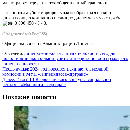
магистралям, где движется общественный транспорт.
По вопросам уборки дворов можно обратиться в свою
управляющую компанию и единую диспетчерскую службу
8-800-450-48-48.
(Feed generated with FetchRSS)
Официальный сайт Администрации Липецка
Отмечено:
липецкие новости
липецкие новости сегодня
новости липецкой области
сайты липецких новостей
смотреть
липецкие новости
Навигация
Предыдущая:
2024 год горсовет начинает с выездной
комиссии в МУП «Липецкпассажиртранс»
по
Далее:
Итоги III Всероссийского конкурса социальной
записям
рекламы «Мы против террора!»
Похожие новости