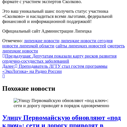
формате с участием экспертов Сколково.
Это ваш уникальный шанс получить статус участника
«Сколково» и насладиться всеми льготами, федеральной
финансовой и информационной поддержкой!
Официальный сайт Администрации Липецка
Отмечено:
липецкие новости
липецкие новости сегодня
новости липецкой области
сайты липецких новостей
смотреть
липецкие новости
Навигация
Предыдущая:
Депутатам показали карту рисков развития
сердечно-сосудистых заболеваний
по
Далее:
Преподаватель ЛГТУ стал гостем программы
записям
«ЭкоЛогика» на Радио России
Похожие новости
Улицу Первомайскую обновляют «под
ключ»: сети и дорогу приводят в