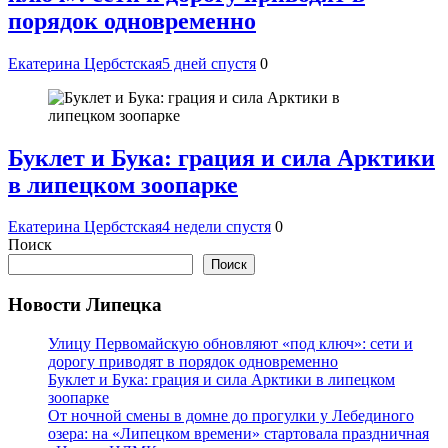
порядок одновременно
Екатерина Цербстская
5 дней спустя
0
Буклет и Бука: грация и сила Арктики
в липецком зоопарке
Екатерина Цербстская
4 недели спустя
0
Поиск
Поиск
Новости Липецка
Улицу Первомайскую обновляют «под ключ»: сети и
дорогу приводят в порядок одновременно
Буклет и Бука: грация и сила Арктики в липецком
зоопарке
От ночной смены в домне до прогулки у Лебединого
озера: на «Липецком времени» стартовала праздничная