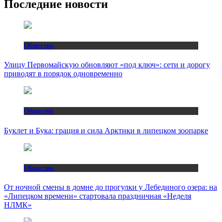
Последние новости
Общество
Улицу Первомайскую обновляют «под ключ»: сети и дорогу
приводят в порядок одновременно
Общество
Буклет и Бука: грация и сила Арктики в липецком зоопарке
Общество
От ночной смены в домне до прогулки у Лебединого озера: на
«Липецком времени» стартовала праздничная «Неделя
НЛМК»