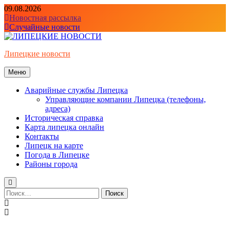
Перейти
09.08.2026
к
Новостная рассылка
содержимому
Случайные новости
Липецкие новости
Меню
Аварийные службы Липецка
Управляющие компании Липецка (телефоны,
адреса)
Историческая справка
Карта липецка онлайн
Контакты
Липецк на карте
Погода в Липецке
Районы города
Найти: