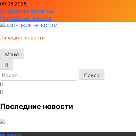
Перейти
09.08.2026
к
Новостная рассылка
содержимому
Случайные новости
Липецкие новости
Меню
Найти:
Последние новости
Общество