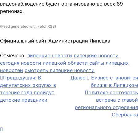
видеонаблюдение будет организовано во всех 89
регионах.
(Feed generated with FetchRSS)
Официальный сайт Администрации Липецка
Отмечено:
липецкие новости
липецкие новости
сегодня
новости липецкой области
сайты липецких
новостей
смотреть липецкие новости
Навигация
Предыдущая:
В
Далее:
Бизнес становится
депутатских округах в
ближе: в Липецком
по
течение года пройдут
Политехе состоялась
записям
детские праздники
встреча с главой
регионального отделения
Сбербанка