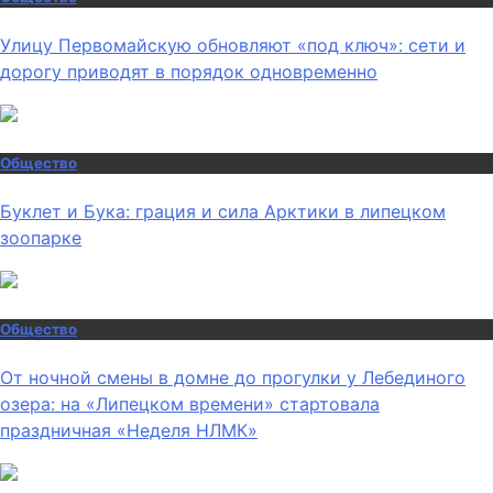
Улицу Первомайскую обновляют «под ключ»: сети и
дорогу приводят в порядок одновременно
Общество
Буклет и Бука: грация и сила Арктики в липецком
зоопарке
Общество
От ночной смены в домне до прогулки у Лебединого
озера: на «Липецком времени» стартовала
праздничная «Неделя НЛМК»