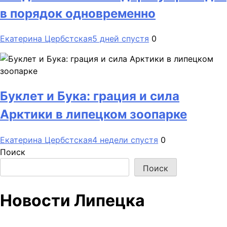
в порядок одновременно
Екатерина Цербстская
5 дней спустя
0
Буклет и Бука: грация и сила
Арктики в липецком зоопарке
Екатерина Цербстская
4 недели спустя
0
Поиск
Поиск
Новости Липецка