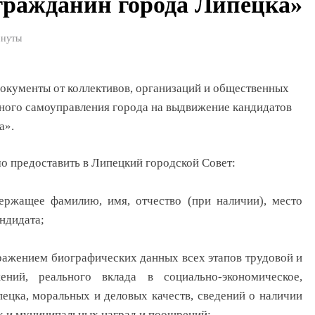
гражданин города Липецка»
инуты
окументы от коллективов, организаций и общественных
тного самоуправления города на выдвижение кандидатов
а».
 предоставить в Липецкий городской Совет:
ержащее фамилию, имя, отчество (при наличии), место
ндидата;
ражением биографических данных всех этапов трудовой и
жений, реального вклада в социально-экономическое,
пецка, моральных и деловых качеств, сведений о наличии
х и муниципальных наград и поощрений;