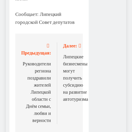
Сообщает: Липецкий
городской Совет депутатов
Далее:
Навигация
Предыдущая:
по
Липецкие
Руководители
бизнесмены
записям
региона
могут
поздравили
получить
жителей
субсидию
Липецкой
на развитие
области с
автотуризма
Днём семьи,
любви и
верности