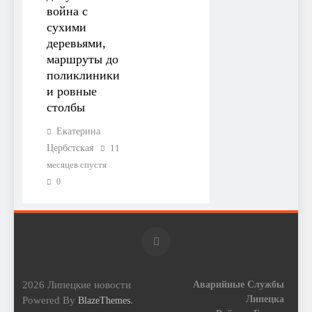
война с
сухими
деревьями,
маршруты до
поликлиники
и ровные
столбы
Екатерина
Цербстская
11
месяцев спустя
0
2026 Липецкие новости
Аварийные Службы
Липецка
Powered By
.
BlazeThemes