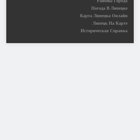
Районы Города
Погода В Липецке
Карта Липецка Онлайн
Липецк На Карте
Историческая Справка