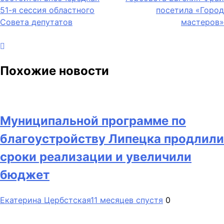
по
51-я сессия областного
посетила «Город
записям
Совета депутатов
мастеров»
Похожие новости
Муниципальной программе по
благоустройству Липецка продлили
сроки реализации и увеличили
бюджет
Екатерина Цербстская
11 месяцев спустя
0