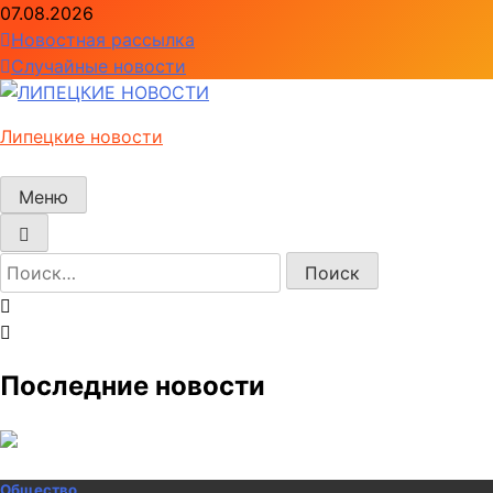
Перейти
07.08.2026
к
Новостная рассылка
содержимому
Случайные новости
Липецкие новости
Меню
Найти:
Последние новости
Общество