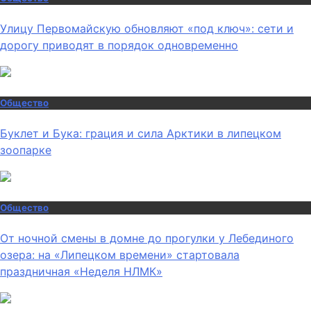
Улицу Первомайскую обновляют «под ключ»: сети и
дорогу приводят в порядок одновременно
Общество
Буклет и Бука: грация и сила Арктики в липецком
зоопарке
Общество
От ночной смены в домне до прогулки у Лебединого
озера: на «Липецком времени» стартовала
праздничная «Неделя НЛМК»