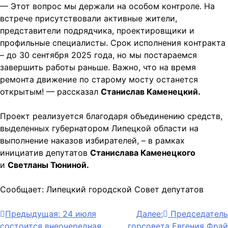
— Этот вопрос мы держали на особом контроле. На
встрече присутствовали активные жители,
представители подрядчика, проектировщики и
профильные специалисты. Срок исполнения контракта
– до 30 сентября 2025 года, но мы постараемся
завершить работы раньше. Важно, что на время
ремонта движение по старому мосту останется
открытым! — рассказал
Станислав Каменецкий.
Проект реализуется благодаря объединению средств,
выделенных губернатором Липецкой области на
выполнение наказов избирателей, – в рамках
инициатив депутатов
Станислава Каменецкого
и
Светланы Тюниной.
Сообщает: Липецкий городской Совет депутатов
Навигация
Предыдущая:
24 июля
Далее:
Председатель
состоится внеочередная
горсовета Евгения Фрай