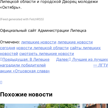
Липецкой области и городской Дворец молодежи
«Октябрь».
(Feed generated with FetchRSS)
Официальный сайт Администрации Липецка
Отмечено:
липецкие новости
липецкие новости
сегодня
новости липецкой области
сайты липецких
новостей
смотреть липецкие новости
Навигация
Предыдущая:
В Липецке
Далее:
Лучшие из лучших
наградили победителей
— ЛГТУ
по
акции «Отцовская слава»
записям
Похожие новости