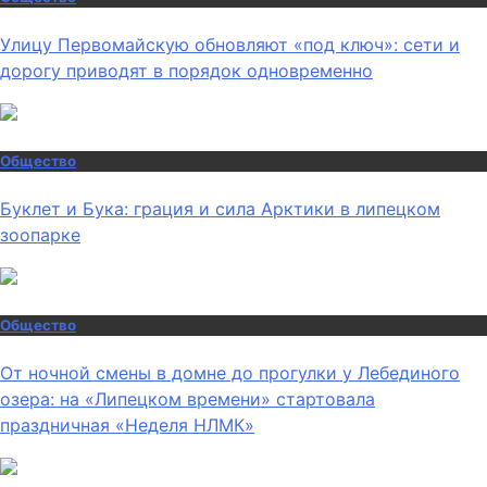
Улицу Первомайскую обновляют «под ключ»: сети и
дорогу приводят в порядок одновременно
Общество
Буклет и Бука: грация и сила Арктики в липецком
зоопарке
Общество
От ночной смены в домне до прогулки у Лебединого
озера: на «Липецком времени» стартовала
праздничная «Неделя НЛМК»