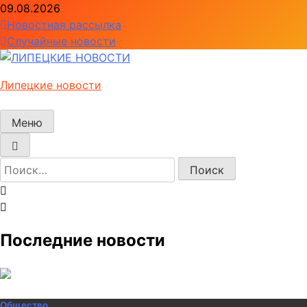
Перейти
09.08.2026
к
Новостная рассылка
содержимому
Случайные новости
Липецкие новости
Меню
Найти:
Последние новости
Общество