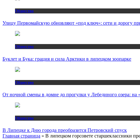
Общество
Улицу Первомайскую обновляют «под ключ»: сети и дорогу пр
Общество
Буклет и Бука: грация и сила Арктики в липецком зоопарке
Общество
От ночной смены в домне до прогулки у Лебединого озера: н
Общество
В Липецке к Дню города преобразится Петровский спуск
Главная страница
»
В липецком горсовете старшеклассники пре