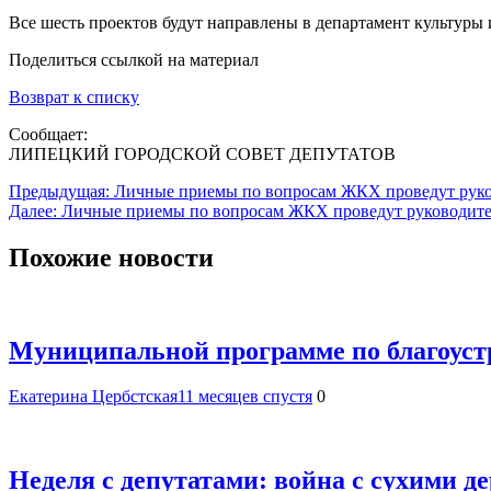
Все шесть проектов будут направлены в департамент культуры и
Поделиться ссылкой на материал
Возврат к списку
Сообщает:
ЛИПЕЦКИЙ ГОРОДСКОЙ СОВЕТ ДЕПУТАТОВ
Навигация
Предыдущая:
Личные приемы по вопросам ЖКХ проведут руко
Далее:
Личные приемы по вопросам ЖКХ проведут руководите
по
записям
Похожие новости
Муниципальной программе по благоуст
Екатерина Цербстская
11 месяцев спустя
0
Неделя с депутатами: война с сухими 