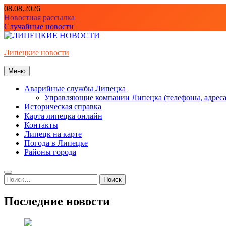
Перейти
08.08.2026
к
Новостная рассылка
содержимому
Случайные новости
Липецкие новости
Меню
Аварийные службы Липецка
Управляющие компании Липецка (телефоны, адреса
Историческая справка
Карта липецка онлайн
Контакты
Липецк на карте
Погода в Липецке
Районы города
Найти:
Последние новости