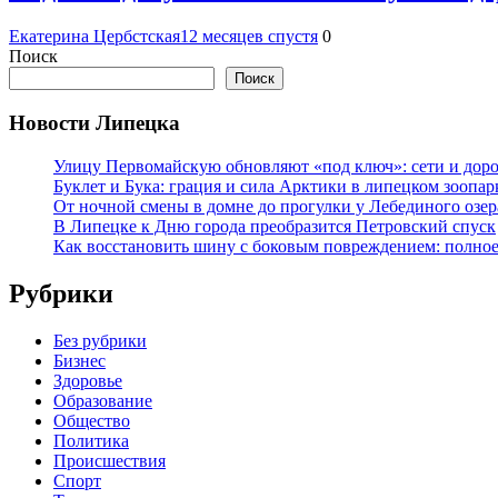
Екатерина Цербстская
12 месяцев спустя
0
Поиск
Поиск
Новости Липецка
Улицу Первомайскую обновляют «под ключ»: сети и доро
Буклет и Бука: грация и сила Арктики в липецком зоопар
От ночной смены в домне до прогулки у Лебединого озе
В Липецке к Дню города преобразится Петровский спуск
Как восстановить шину с боковым повреждением: полное
Рубрики
Без рубрики
Бизнес
Здоровье
Образование
Общество
Политика
Происшествия
Спорт