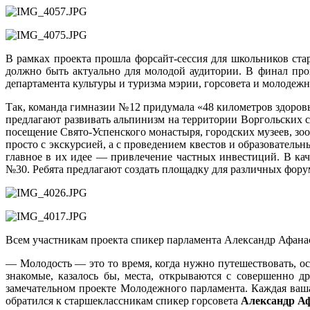
В рамках проекта прошла форсайт-сессия для школьников ста
должно быть актуально для молодой аудитории. В финал про
департамента культуры и туризма мэрии, горсовета и молодежн
Так, команда гимназии №12 придумала «48 километров здоров
предлагают развивать альпинизм на территории Воргольских 
посещение Свято-Успенского монастыря, городских музеев, зо
просто с экскурсией, а с проведением квестов и образователь
главное в их идее — привлечение частных инвестиций. В ка
№30. Ребята предлагают создать площадку для различных форум
Всем участникам проекта спикер парламента Александр Афанас
— Молодость — это то время, когда нужно путешествовать, о
знакомые, казалось бы, места, открываются с совершенно д
замечательном проекте Молодежного парламента. Каждая ваш
обратился к старшеклассникам спикер горсовета
Александр Аф