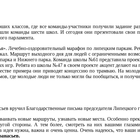
рших классов, где все команды-участники получили задание раз
шли команды шести школ. И сегодня они презентовали свои п
ого парламента.
ья». Лечебно-оздоровительный марафон по липецким паркам. Р
скал. Маршрут выходного дня для людей с ограниченными возмо
опарка и Нижнего парка. Команда школы №61 представила проект
ных игр. Ребята из школы №47 в своем проекте акцент делают на
честве примера они приводят концессию по трамваю. На молод
ов, где молодые люди не только могли бы пообщаться, и получит
ьев вручил Благодарственные письма председателя Липецкого г
сваивать новые маршруты, узнавать новые места. Особенно прек
ругой стороны. А тем более, смотреть на них вашими глазами
а идея нужна, важна и очень ценна. Очень надеюсь, что ваши 
анасьев.