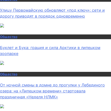
Улицу Первомайскую обновляют «под ключ»: сети и
дорогу приводят в порядок одновременно
Общество
Буклет и Бука: грация и сила Арктики в липецком
зоопарке
Общество
От ночной смены в домне до прогулки у Лебединого
озера: на «Липецком времени» стартовала
праздничная «Неделя НЛМК»