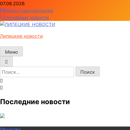
Перейти
07.08.2026
к
Новостная рассылка
содержимому
Случайные новости
Липецкие новости
Меню
Найти:
Последние новости
Общество