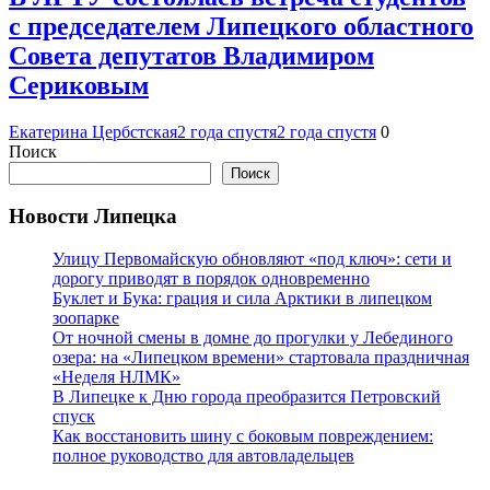
с председателем Липецкого областного
Совета депутатов Владимиром
Сериковым
Екатерина Цербстская
2 года спустя
2 года спустя
0
Поиск
Поиск
Новости Липецка
Улицу Первомайскую обновляют «под ключ»: сети и
дорогу приводят в порядок одновременно
Буклет и Бука: грация и сила Арктики в липецком
зоопарке
От ночной смены в домне до прогулки у Лебединого
озера: на «Липецком времени» стартовала праздничная
«Неделя НЛМК»
В Липецке к Дню города преобразится Петровский
спуск
Как восстановить шину с боковым повреждением:
полное руководство для автовладельцев