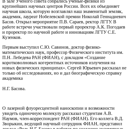
В зале Ученого совета собрались ученые-физики из
крупнейших научных центров России. Всех их объединяет
научная школа, которую возглавлял наш знаменитый земляк,
академик, лауреат Нобелевской премии Николай Геннадиевич
Басов. Открыл мероприятие П.В. Сараев, ректор ЛГТУ. В
работе встречи участвовали первый проректор А.К. Погодаев
и проректор по научной работе и инновациям ЛГТУ С.Е.
Кузенков.
Первым выступил С.Ю. Савинов, доктор физико-
математических наук, профессор Физического института им.
П.Н. Лебедева РАН (ФИАН), с докладом «Создание
коротковолновых когерентных источников излучения на
новых физических принципах». Сергей Юрьевич рассказал не
только об исследованиях, но и дал биографическую справку
академика
Н.Г. Басова.
О лазерной флуоресцентной наноскопии и возможности
увидеть одиночную молекулу рассказал студентам А.В.
Наумов, член-корреспондент РАН (ФИАН). Его коллега В.Д.
Зворыкин, ведущий научный сотрудник ФИАН, представил
доклад «Роль Н.Г. Басова в работах по созданию эксимерных