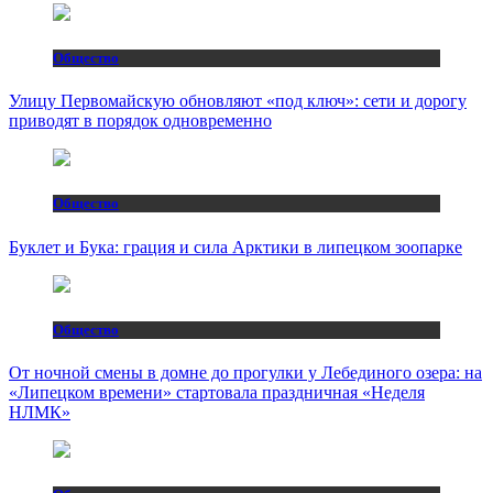
Общество
Улицу Первомайскую обновляют «под ключ»: сети и дорогу
приводят в порядок одновременно
Общество
Буклет и Бука: грация и сила Арктики в липецком зоопарке
Общество
От ночной смены в домне до прогулки у Лебединого озера: на
«Липецком времени» стартовала праздничная «Неделя
НЛМК»