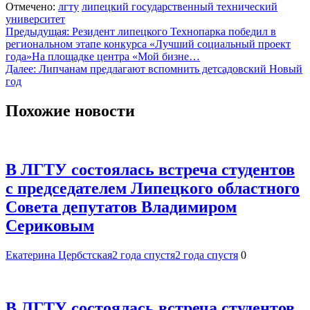
Отмечено:
лгту
липецкий государственный технический
университет
Навигация
Предыдущая:
Резидент липецкого Технопарка победил в
региональном этапе конкурса «Лучший социальный проект
по
года»На площадке центра «Мой бизне…
записям
Далее:
Липчанам предлагают вспомнить детсадовский Новый
год
Похожие новости
В ЛГТУ состоялась встреча студентов
с председателем Липецкого областного
Совета депутатов Владимиром
Сериковым
Екатерина Цербстская
2 года спустя
2 года спустя
0
В ЛГТУ состоялась встреча студентов