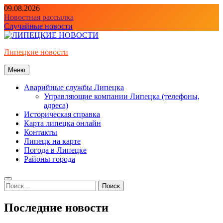
Перейти
09.08.2026
к
Новостная рассылка
содержимому
Случайные новости
Липецкие новости
Меню
Аварийные службы Липецка
Управляющие компании Липецка (телефоны,
адреса)
Историческая справка
Карта липецка онлайн
Контакты
Липецк на карте
Погода в Липецке
Районы города
Найти:
Последние новости