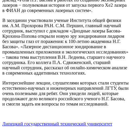
лазеров − полувековая история от запуска первого Xe2 лазера
в ФИАН до современных лазерных систем».
В заседании участвовали ученые Института общей физики
им. А.М. Прохорова РАН. С.М. Першин, главный научный
сотрудник, выступил с докладом «Диодные лазеры Басова-
Крохина-Попова открыли новую эру зондирования лидаром
без защиты глаз от поражения: к 100-летию академика Н.Г.
Басова». «Лазерное дистанционное зондирование в
промышленных приложения и экологических исследованиях»
– такова тема выступления В.Н. Леднева, старшего научного
сотрудника. Его коллега П.А. Сдвиженский, старший
научный сотрудник, рассказал об онлайн-химическом анализе
в современных аддитивных технологиях.
Интереснейшие лекции, слушателями которых стали студенты
естественно-научных и инженерных направлений ЛГТУ, были
очень полезными для ребят. Они увидели людей, которые
продолжают дело великого российского ученого Н.Г. Басова,
и смогли задать им вопросы по темам исследований.
Липецкий государственный технический университет