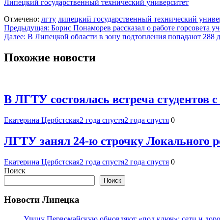
Липецкий государственный технический университет
Отмечено:
лгту
липецкий государственный технический униве
Навигация
Предыдущая:
Борис Понаморев рассказал о работе горсовета 
Далее:
В Липецкой области в зону подтопления попадают 288 д
по
записям
Похожие новости
В ЛГТУ состоялась встреча студентов 
Екатерина Цербстская
2 года спустя
2 года спустя
0
ЛГТУ занял 24-ю строчку Локального 
Екатерина Цербстская
2 года спустя
2 года спустя
0
Поиск
Поиск
Новости Липецка
Улицу Первомайскую обновляют «под ключ»: сети и доро