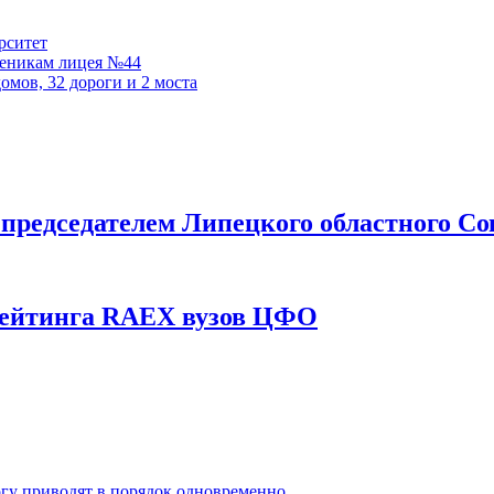
рситет
ученикам лицея №44
омов, 32 дороги и 2 моста
с председателем Липецкого областного 
рейтинга RAEX вузов ЦФО
гу приводят в порядок одновременно