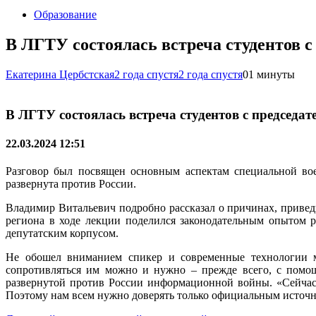
Образование
В ЛГТУ состоялась встреча студентов 
Екатерина Цербстская
2 года спустя
2 года спустя
0
1 минуты
В ЛГТУ состоялась встреча студентов с председ
22.03.2024 12:51
Разговор был посвящен основным аспектам специальной вое
развернута против России.
Владимир Витальевич подробно рассказал о причинах, приве
региона в ходе лекции поделился законодательным опытом 
депутатским корпусом.
Не обошел вниманием спикер и современные технологии м
сопротивляться им можно и нужно – прежде всего, с помо
развернутой против России информационной войны. «Сейчас с
Поэтому нам всем нужно доверять только официальным источ