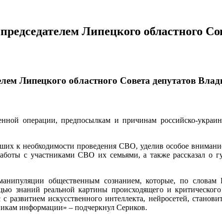
с председателем Липецкого областного 
ателем Липецкого областного Совета депутатов Вл
нной операции, предпосылкам и причинам российско-украинс
дших к необходимости проведения СВО, уделив особое внимани
работы с участниками СВО их семьями, а также рассказал о г
анипуляции общественным сознанием, которые, по словам В
щью знаний реальной картины происходящего и критического
 развитием искусственного интеллекта, нейросетей, становит
никам информации» – подчеркнул Сериков.