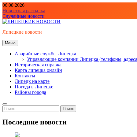
Перейти
06.08.2026
к
Новостная рассылка
содержимому
Случайные новости
Липецкие новости
Меню
Аварийные службы Липецка
Управляющие компании Липецка (телефоны, адреса
Историческая справка
Карта липецка онлайн
Контакты
Липецк на карте
Погода в Липецке
Районы города
Найти:
Последние новости