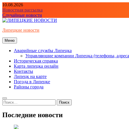
Перейти
10.08.2026
к
Новостная рассылка
содержимому
Случайные новости
Липецкие новости
Меню
Аварийные службы Липецка
Управляющие компании Липецка (телефоны, адреса
Историческая справка
Карта липецка онлайн
Контакты
Липецк на карте
Погода в Липецке
Районы города
Найти:
Последние новости