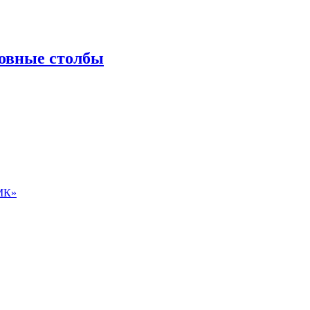
ровные столбы
ЛМК»