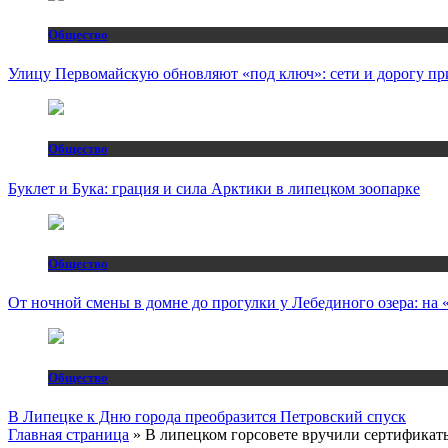
Общество
Улицу Первомайскую обновляют «под ключ»: сети и дорогу пр
Общество
Буклет и Бука: грация и сила Арктики в липецком зоопарке
Общество
От ночной смены в домне до прогулки у Лебединого озера: н
Общество
В Липецке к Дню города преобразится Петровский спуск
Главная страница
»
В липецком горсовете вручили сертифика