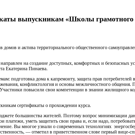
икаты выпускникам «Школы грамотного 
тов домов и актива территориального общественного самоуправл
 направлен на создание доступных, комфортных и безопасных у
ета Екатерина Пинаева.
емам: подготовка дома к капремонту, защита прав потребителей
ежевания, конфликтология и основы межличностного общения. П
. Участники повысили свои компетенции в знании жилищного к
скникам сертификаты о прохождении курса.
юджете большинства жителей. Поэтому вопрос минимизации данн
ои платежи, уметь защитить свои права и, если надо, потребова
лучение. Вы многое узнали о современных технологиях энергосб
тственность, — отметил в приветственном слове первый вице-с