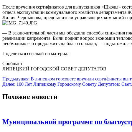
После вручения сертификатов для выпускников «Школы» состо
отдела эксплуатации коммунального хозяйства департамента
Лилия Чернышова, представители управляющих компаний гор
— В заключительной части мы обсудили способы снижения пла
реализации капремонта. Были поднят вопрос экономии теплов
необходимо его продолжить на благо горожан, — подытожила
Поделиться ссылкой на материал
Сообщает:
ЛИПЕЦКИЙ ГОРОДСКОЙ СОВЕТ ДЕПУТАТОВ
Навигация
Предыдущая:
В липецком горсовете вручили сертификаты вы
Далее:
100 Лет Липецкому Городскому Совету Депутатов: Свет
по
записям
Похожие новости
Муниципальной программе по благоуст