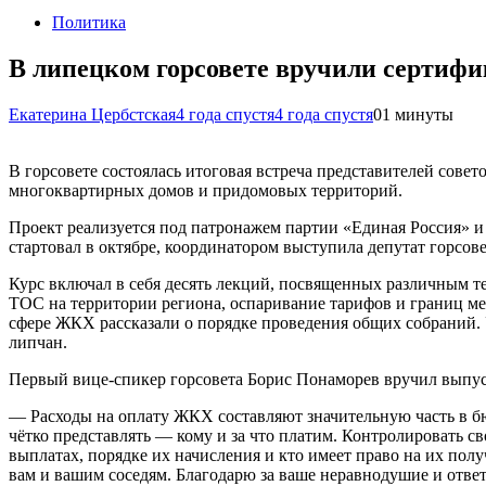
Политика
В липецком горсовете вручили сертиф
Екатерина Цербстская
4 года спустя
4 года спустя
0
1 минуты
В горсовете состоялась итоговая встреча представителей сове
многоквартирных домов и придомовых территорий.
Проект реализуется под патронажем партии «Единая Россия» и
стартовал в октябре, координатором выступила депутат горсов
Курс включал в себя десять лекций, посвященных различным т
ТОС на территории региона, оспаривание тарифов и границ м
сфере ЖКХ рассказали о порядке проведения общих собраний
липчан.
Первый вице-спикер горсовета Борис Понаморев вручил выпу
— Расходы на оплату ЖКХ составляют значительную часть в б
чётко представлять — кому и за что платим. Контролировать св
выплатах, порядке их начисления и кто имеет право на их по
вам и вашим соседям. Благодарю за ваше неравнодушие и отве