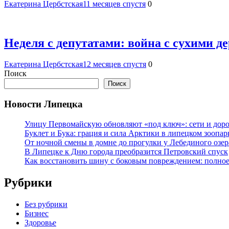
Екатерина Цербстская
11 месяцев спустя
0
Неделя с депутатами: война с сухими 
Екатерина Цербстская
12 месяцев спустя
0
Поиск
Поиск
Новости Липецка
Улицу Первомайскую обновляют «под ключ»: сети и доро
Буклет и Бука: грация и сила Арктики в липецком зоопар
От ночной смены в домне до прогулки у Лебединого озе
В Липецке к Дню города преобразится Петровский спуск
Как восстановить шину с боковым повреждением: полное
Рубрики
Без рубрики
Бизнес
Здоровье