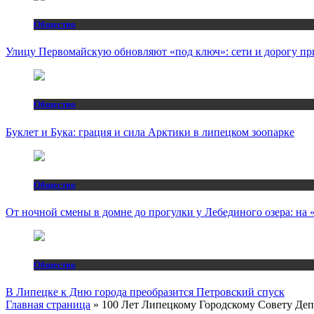
Общество
Улицу Первомайскую обновляют «под ключ»: сети и дорогу пр
Общество
Буклет и Бука: грация и сила Арктики в липецком зоопарке
Общество
От ночной смены в домне до прогулки у Лебединого озера: н
Общество
В Липецке к Дню города преобразится Петровский спуск
Главная страница
»
100 Лет Липецкому Городскому Совету Депу