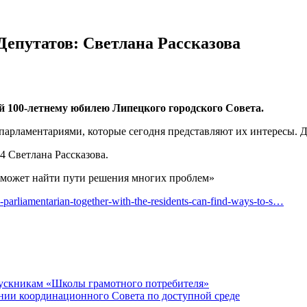
Депутатов: Светлана Рассказова
ый
100-летнему
юбилею Липецкого городского Совета.
арламентариями, которые сегодня представляют их интересы. Де
 Светлана Рассказова.
 может найти пути решения многих проблем»
e-parliamentarian-together-with-the-residents-can-find-ways-to-s…
пускникам «Школы грамотного потребителя»
нии координационного Совета по доступной среде