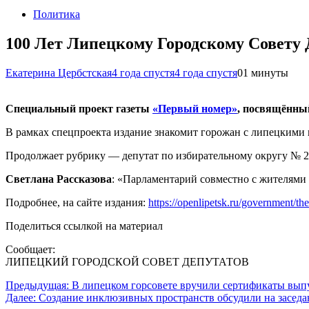
Политика
100 Лет Липецкому Городскому Совету 
Екатерина Цербстская
4 года спустя
4 года спустя
0
1 минуты
Специальный проект газеты
«Первый номер»
, посвящённ
В рамках спецпроекта издание знакомит горожан с липецкими п
Продолжает рубрику — депутат по избирательному округу № 24
Светлана Рассказова
: «Парламентарий совместно с жителями
Подробнее, на сайте издания:
https://openlipetsk.ru/government/th
Поделиться ссылкой на материал
Сообщает:
ЛИПЕЦКИЙ ГОРОДСКОЙ СОВЕТ ДЕПУТАТОВ
Навигация
Предыдущая:
В липецком горсовете вручили сертификаты вы
Далее:
Создание инклюзивных пространств обсудили на заседа
по