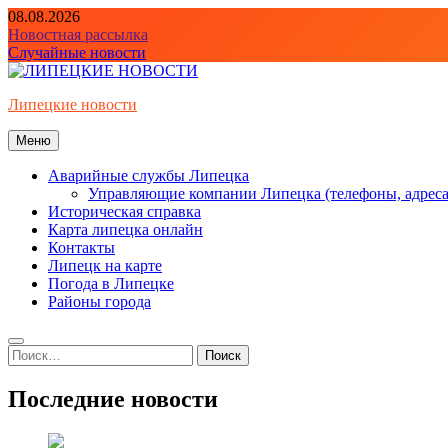
Перейти
08.08.2026
к
Новостная рассылка
содержимому
Случайные новости
Липецкие новости
Меню
Аварийные службы Липецка
Управляющие компании Липецка (телефоны, адреса
Историческая справка
Карта липецка онлайн
Контакты
Липецк на карте
Погода в Липецке
Районы города
Найти:
Последние новости