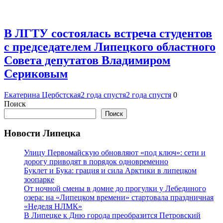
В ЛГТУ состоялась встреча студентов
с председателем Липецкого областного
Совета депутатов Владимиром
Сериковым
Екатерина Цербстская
2 года спустя
2 года спустя
0
Поиск
Поиск
Новости Липецка
Улицу Первомайскую обновляют «под ключ»: сети и
дорогу приводят в порядок одновременно
Буклет и Бука: грация и сила Арктики в липецком
зоопарке
От ночной смены в домне до прогулки у Лебединого
озера: на «Липецком времени» стартовала праздничная
«Неделя НЛМК»
В Липецке к Дню города преобразится Петровский