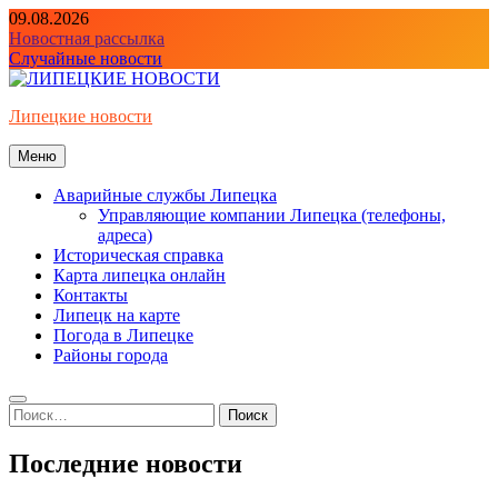
Перейти
09.08.2026
к
Новостная рассылка
содержимому
Случайные новости
Липецкие новости
Меню
Аварийные службы Липецка
Управляющие компании Липецка (телефоны,
адреса)
Историческая справка
Карта липецка онлайн
Контакты
Липецк на карте
Погода в Липецке
Районы города
Найти:
Последние новости