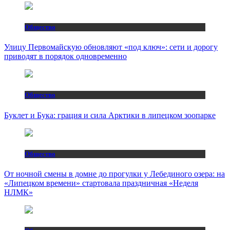
Общество
Улицу Первомайскую обновляют «под ключ»: сети и дорогу
приводят в порядок одновременно
Общество
Буклет и Бука: грация и сила Арктики в липецком зоопарке
Общество
От ночной смены в домне до прогулки у Лебединого озера: на
«Липецком времени» стартовала праздничная «Неделя
НЛМК»