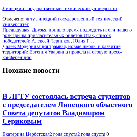
Липецкий государственный технический университет
Отмечено:
лгту
липецкий государственный технический
университет
Навигация
Предыдущая:
Друзья, пришло время подводить итоги нашего
розыгрыша пригласительных билетов.Итак, список
по
победителей: Алексей Черников, Юлия Г…
записям
Далее:
Модернизация трамвая, новые школы и развитие
территорий: Евгения Уваркина провела итоговую пресс-
конференцию
Похожие новости
В ЛГТУ состоялась встреча студентов
с председателем Липецкого областного
Совета депутатов Владимиром
Сериковым
Екатерина Цербстская
2 года спустя
2 года спустя
0