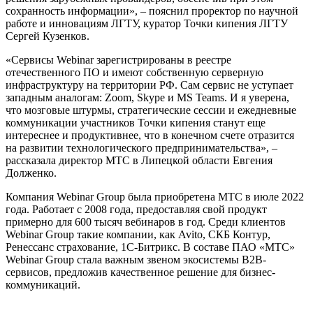
сохранность информации», – пояснил проректор по научной
работе и инновациям ЛГТУ, куратор Точки кипения ЛГТУ
Сергей Кузенков.
«Сервисы Webinar зарегистрированы в реестре
отечественного ПО и имеют собственную серверную
инфраструктуру на территории РФ. Сам сервис не уступает
западным аналогам: Zoom, Skype и MS Teams. И я уверена,
что мозговые штурмы, стратегические сессии и ежедневные
коммуникации участников Точки кипения станут еще
интереснее и продуктивнее, что в конечном счете отразится
на развитии технологического предпринимательства», –
рассказала директор МТС в Липецкой области Евгения
Долженко.
Компания Webinar Group была приобретена МТС в июле 2022
года. Работает с 2008 года, предоставляя свой продукт
примерно для 600 тысяч вебинаров в год. Среди клиентов
Webinar Group такие компании, как Avito, СКБ Контур,
Ренессанс страхование, 1С-Битрикс. В составе ПАО «МТС»
Webinar Group стала важным звеном экосистемы В2В-
сервисов, предложив качественное решение для бизнес-
коммуникаций.