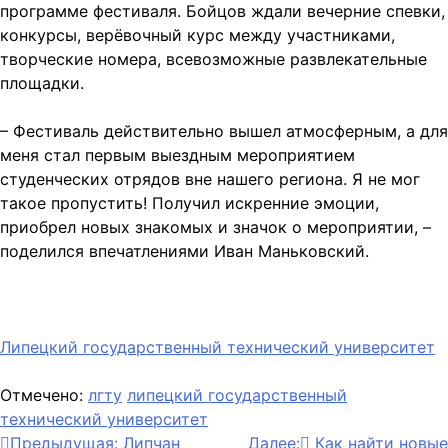
программе фестиваля. Бойцов ждали вечерние спевки,
конкурсы, верёвочный курс между участниками,
творческие номера, всевозможные развлекательные
площадки.
– Фестиваль действительно вышел атмосферным, а для
меня стал первым выездным мероприятием
студенческих отрядов вне нашего региона. Я не мог
такое пропустить! Получил искренние эмоции,
приобрел новых знакомых и значок о мероприятии, –
поделился впечатлениями Иван Маньковский.
Липецкий государственный технический университет
Отмечено:
лгту
липецкий государственный
технический университет
Навигация
Предыдущая:
Липчан
Далее:
‍Как найти новые