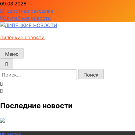
Перейти
09.08.2026
к
Новостная рассылка
содержимому
Случайные новости
Липецкие новости
Меню
Найти:
Последние новости
Общество