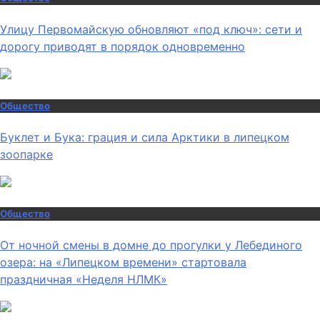
Улицу Первомайскую обновляют «под ключ»: сети и
дорогу приводят в порядок одновременно
Общество
Буклет и Бука: грация и сила Арктики в липецком
зоопарке
Общество
От ночной смены в домне до прогулки у Лебединого
озера: на «Липецком времени» стартовала
праздничная «Неделя НЛМК»