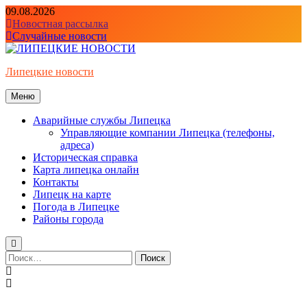
Перейти
09.08.2026
к
Новостная рассылка
содержимому
Случайные новости
Липецкие новости
Меню
Аварийные службы Липецка
Управляющие компании Липецка (телефоны,
адреса)
Историческая справка
Карта липецка онлайн
Контакты
Липецк на карте
Погода в Липецке
Районы города
Найти: