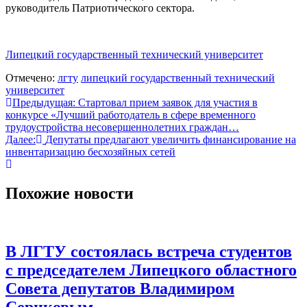
руководитель Патриотического сектора.
Липецкий государственный технический университет
Отмечено:
лгту
липецкий государственный технический
университет
Навигация
Предыдущая:
Стартовал прием заявок для участия в
конкурсе «Лучший работодатель в сфере временного
по
трудоустройства несовершеннолетних граждан…
записям
Далее:
Депутаты предлагают увеличить финансирование на
инвентаризацию бесхозяйных сетей
Похожие новости
В ЛГТУ состоялась встреча студентов
с председателем Липецкого областного
Совета депутатов Владимиром
Сериковым