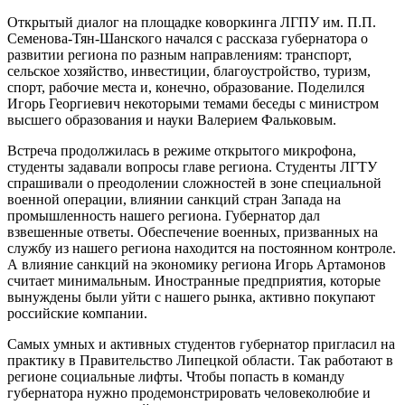
Открытый диалог на площадке коворкинга ЛГПУ им. П.П.
Семенова-Тян-Шанского начался с рассказа губернатора о
развитии региона по разным направлениям: транспорт,
сельское хозяйство, инвестиции, благоустройство, туризм,
спорт, рабочие места и, конечно, образование. Поделился
Игорь Георгиевич некоторыми темами беседы с министром
высшего образования и науки Валерием Фальковым.
Встреча продолжилась в режиме открытого микрофона,
студенты задавали вопросы главе региона. Студенты ЛГТУ
спрашивали о преодолении сложностей в зоне специальной
военной операции, влиянии санкций стран Запада на
промышленность нашего региона. Губернатор дал
взвешенные ответы. Обеспечение военных, призванных на
службу из нашего региона находится на постоянном контроле.
А влияние санкций на экономику региона Игорь Артамонов
считает минимальным. Иностранные предприятия, которые
вынуждены были уйти с нашего рынка, активно покупают
российские компании.
Самых умных и активных студентов губернатор пригласил на
практику в Правительство Липецкой области. Так работают в
регионе социальные лифты. Чтобы попасть в команду
губернатора нужно продемонстрировать человеколюбие и