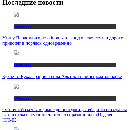
Последние новости
Общество
Улицу Первомайскую обновляют «под ключ»: сети и дорогу
приводят в порядок одновременно
Общество
Буклет и Бука: грация и сила Арктики в липецком зоопарке
Общество
От ночной смены в домне до прогулки у Лебединого озера: на
«Липецком времени» стартовала праздничная «Неделя
НЛМК»