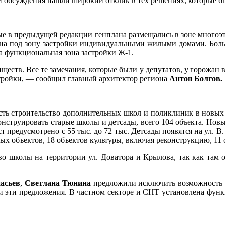
 и обсуждения нашли широкий отклик в тех решениях, которые б
рые в предыдущей редакции генплана размещались в зоне много
дена под зону застройки индивидуальными жилыми домами. Боль
а функциональная зона застройки Ж-1.
еств. Все те замечания, которые были у депутатов, у горожан
стройки, — сообщил главный архитектор региона
Антон Болгов.
сть строительство дополнительных школ и поликлиник в новых р
онструировать старые школы и детсады, всего 104 объекта. Новы
 предусмотрено с 55 тыс. до 72 тыс. Детсады появятся на ул. В
ных объектов, 18 объектов культуры, включая реконструкцию, 11
о школы на территории ул. Доватора и Крылова, так как там о
асьев
,
Светлана Тюнина
предложили исключить возможность п
чли эти предложения. В частном секторе и СНТ установлена фу