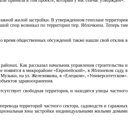
ыли приняты в том проекте, который у нас сейчас утвержден».
этажной жилой застройки. В утвержденном генплане территория
шой спор возникал по территории пер. Яблочкина. Теперь там
 во время общественных обсуждений также нашли свой отклик в
айонах. Как рассказал начальник управления строительства и
е появятся в микрорайоне «Европейский», в Яблоневом саду, в
. Музыки, на ул. Железнякова, в «Елецком», «Университетском».
 объектов здравоохранения.
тсутствует свободная территория, и находятся улицы частного
еревода территорий частного сектора, садоводств и гаражных
нкциональная зона застройки индивидуальными жилыми домами