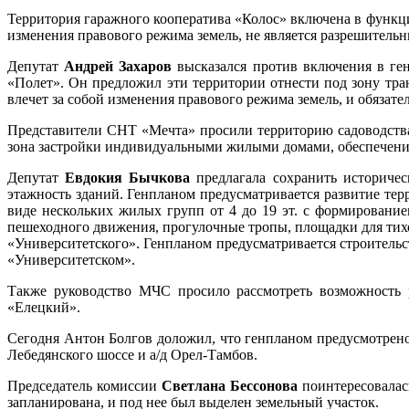
Территория гаражного кооператива «Колос» включена в функци
изменения правового режима земель, не является разрешительны
Депутат
Андрей Захаров
высказался против включения в ге
«Полет». Он предложил эти территории отнести под зону тра
влечет за собой изменения правового режима земель, и обязате
Представители СНТ «Мечта» просили территорию садоводства
зона застройки индивидуальными жилыми домами, обеспечени
Депутат
Евдокия Бычкова
предлагала сохранить историчес
этажность зданий. Генпланом предусматривается развитие тер
виде нескольких жилых групп от 4 до 19 эт. с формировани
пешеходного движения, прогулочные тропы, площадки для тих
«Университетского». Генпланом предусматривается строительс
«Университетском».
Также руководство МЧС просило рассмотреть возможность р
«Елецкий».
Сегодня Антон Болгов доложил, что генпланом предусмотрено 
Лебедянского шоссе и а/д Орел-Тамбов.
Председатель комиссии
Светлана Бессонова
поинтересовалас
запланирована, и под нее был выделен земельный участок.