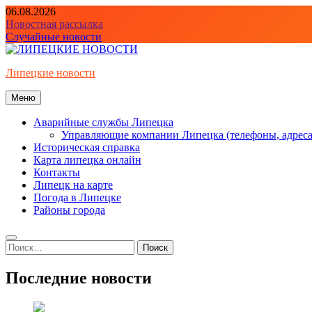
Перейти
06.08.2026
к
Новостная рассылка
содержимому
Случайные новости
Липецкие новости
Меню
Аварийные службы Липецка
Управляющие компании Липецка (телефоны, адреса
Историческая справка
Карта липецка онлайн
Контакты
Липецк на карте
Погода в Липецке
Районы города
Найти:
Последние новости