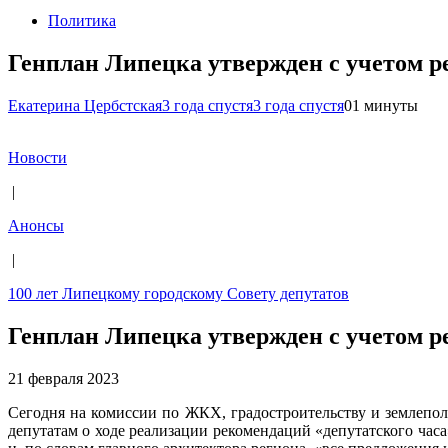
Политика
Генплан Липецка утвержден с учетом р
Екатерина Цербстская
3 года спустя
3 года спустя
0
1 минуты
Новости
|
Анонсы
|
100 лет Липецкому городскому Совету депутатов
Генплан Липецка утвержден с учетом р
21 февраля 2023
Сегодня на комиссии по ЖКХ, градостроительству и землепо
депутатам о ходе реализации рекомендаций «депутатского час