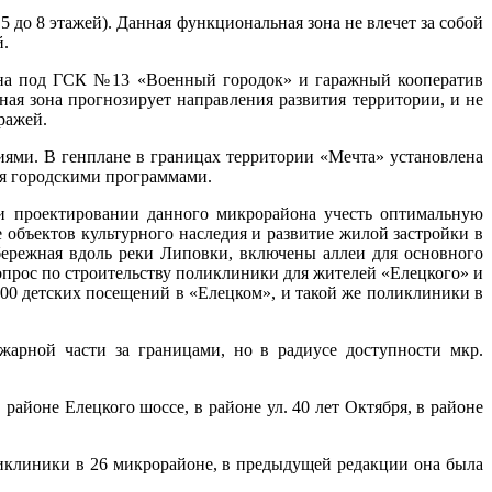
до 8 этажей). Данная функциональная зона не влечет за собой
й.
дена под ГСК №13 «Военный городок» и гаражный кооператив
ая зона прогнозирует направления развития территории, и не
ражей.
ями. В генплане в границах территории «Мечта» установлена
я городскими программами.
ри проектировании данного микрорайона учесть оптимальную
 объектов культурного наследия и развитие жилой застройки в
бережная вдоль реки Липовки, включены аллеи для основного
опрос по строительству поликлиники для жителей «Елецкого» и
200 детских посещений в «Елецком», и такой же поликлиники в
арной части за границами, но в радиусе доступности мкр.
айоне Елецкого шоссе, в районе ул. 40 лет Октября, в районе
ликлиники в 26 микрорайоне, в предыдущей редакции она была