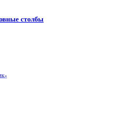
ровные столбы
ЛМК»