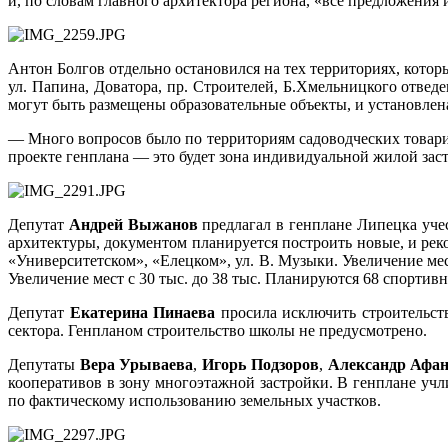
и, по словам главного архитектора региона, «все предложения
Антон Болгов отдельно остановился на тех территориях, кото
ул. Папина, Доватора, пр. Строителей, Б.Хмельницкого отве
могут быть размещены образовательные объекты, и установлен
— Много вопросов было по территориям садоводческих товарищ
проекте генплана — это будет зона индивидуальной жилой за
Депутат
Андрей Выжанов
предлагал в генплане Липецка уче
архитектуры, документом планируется построить новые, и рек
«Университетском», «Елецком», ул. В. Музыки. Увеличение мест
Увеличение мест с 30 тыс. до 38 тыс. Планируются 68 спортив
Депутат
Екатерина Пинаева
просила исключить строительств
сектора. Генпланом строительство школы не предусмотрено.
Депутаты
Вера Урываева
,
Игорь Подзоров
,
Александр Афан
кооперативов в зону многоэтажной застройки. В генплане у
по фактическому использованию земельных участков.