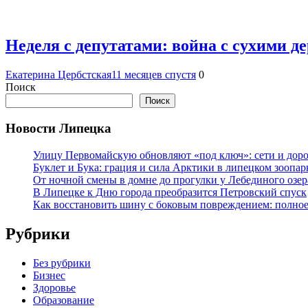
Неделя с депутатами: война с сухими 
Екатерина Цербстская
11 месяцев спустя
0
Поиск
Поиск
Новости Липецка
Улицу Первомайскую обновляют «под ключ»: сети и доро
Буклет и Бука: грация и сила Арктики в липецком зоопар
От ночной смены в домне до прогулки у Лебединого озе
В Липецке к Дню города преобразится Петровский спуск
Как восстановить шину с боковым повреждением: полное
Рубрики
Без рубрики
Бизнес
Здоровье
Образование