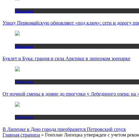
Общество
Улицу Первомайскую обновляют «под ключ»: сети и дорогу пр
Общество
Буклет и Бука: грация и сила Арктики в липецком зоопарке
Общество
От ночной смены в домне до прогулки у Лебединого озера: н
Общество
В Липецке к Дню города преобразится Петровский спуск
Главная страница
»
Генплан Липецка утвержден с учетом реком