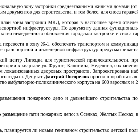
ональную зону застройки среднеэтажными жилыми домами (от 5 
м документов для строительства, и тем более, для сноса гараже
нплан зоны застройки МКД, которая в настоящее время отве
нспортной инфраструктуры. По документу данная функциональн
льство немедленного обновления городской застройки и сноса га
 перевести в зону Ж-1, обеспечить транспортом и коммуникаци
е транспортной и инженерной инфраструктур предусматриваетс
кий центр Липецка для туристической привлекательности, п
ритории в квартале ул. Фрунзе, Калинина, Неделина, сохранение
ем локализованных дворовых пространств. Запроектирована на
ого отдыха. Депутат
Дмитрий Погорелов
просил проработать в
тво амбулаторно-поликлинического корпуса на 600 взрослых и 
азмещения пожарного депо и дальнейшего строительства пож
размещение пяти пожарных депо: в Сселках, Желтых Песках, в р
ь, планируется ли новым генпланом строительство детской по