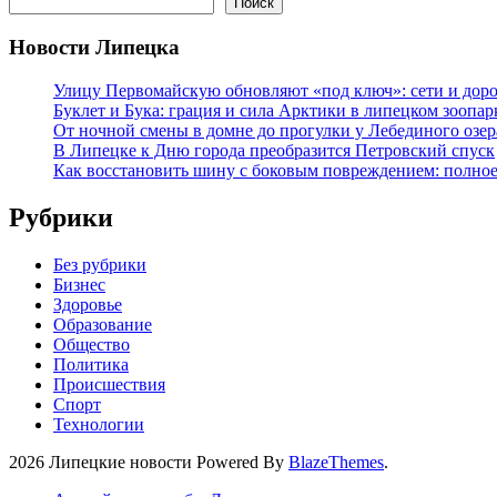
Поиск
Новости Липецка
Улицу Первомайскую обновляют «под ключ»: сети и доро
Буклет и Бука: грация и сила Арктики в липецком зоопар
От ночной смены в домне до прогулки у Лебединого озе
В Липецке к Дню города преобразится Петровский спуск
Как восстановить шину с боковым повреждением: полное
Рубрики
Без рубрики
Бизнес
Здоровье
Образование
Общество
Политика
Происшествия
Спорт
Технологии
2026 Липецкие новости Powered By
BlazeThemes
.