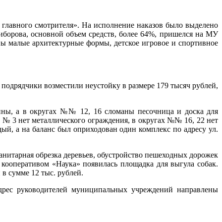
главного смотрителя». На исполнение наказов было выделено
Зиборова, основной объем средств, более 64%, пришелся на МУ
ы малые архитектурные формы, детское игровое и спортивное
подрядчики возместили неустойку в размере 179 тысяч рублей,
чины, а в округах №№ 12, 16 сломаны песочница и доска для
е № 3 нет металлического ограждения, в округах №№ 16, 22 нет
й, а на баланс был оприходован один комплекс по адресу ул.
анитарная обрезка деревьев, обустройство пешеходных дорожек
кооперативом «Наука» появилась площадка для выгула собак.
в сумме 12 тыс. рублей.
дрес руководителей муниципальных учреждений направлены