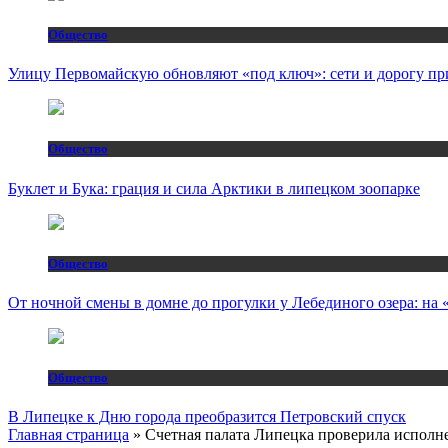
Общество
Улицу Первомайскую обновляют «под ключ»: сети и дорогу пр
Общество
Буклет и Бука: грация и сила Арктики в липецком зоопарке
Общество
От ночной смены в домне до прогулки у Лебединого озера: н
Общество
В Липецке к Дню города преобразится Петровский спуск
Главная страница
»
Счетная палата Липецка проверила исполне