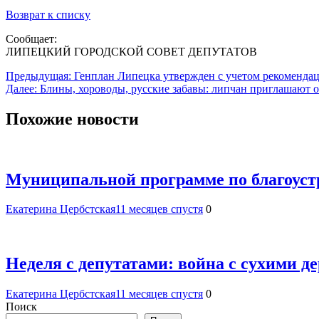
Возврат к списку
Сообщает:
ЛИПЕЦКИЙ ГОРОДСКОЙ СОВЕТ ДЕПУТАТОВ
Навигация
Предыдущая:
Генплан Липецка утвержден с учетом рекомендац
Далее:
Блины, хороводы, русские забавы: липчан приглашают 
по
записям
Похожие новости
Муниципальной программе по благоуст
Екатерина Цербстская
11 месяцев спустя
0
Неделя с депутатами: война с сухими 
Екатерина Цербстская
11 месяцев спустя
0
Поиск