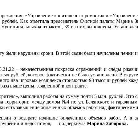
еждения: «Управление капитального ремонта» и «Управление 
н. рублей. Как отметила председатель Счетной палаты Марина 
0 муниципальных контрактов, 39 из них выполнены. Установлен
у были нарушены сроки. В этой связи были начислены пенни и 
6,21,22 – некачественная покраска ограждений и следы ржав
ысяч рублей, которое фактически не было установлено. В округ
нято два игровых комплекса стоимостью 93 тысячи рублей кажды
 раза выше цены, заявленной в контракте.
рителя», выполнил работы на сумму почти 5 млн. рублей. Это с
на территории между домом №4 по ул. Белянского и гаражным 
ки есть завышение оплаченных объемов работ над фактическими 
нзии о возврате излишне оплаченных объемов работ. А в а
арушений и недостатков, — подчеркнула
Марина Зиборова.