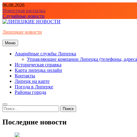
Перейти
06.08.2026
к
Новостная рассылка
содержимому
Случайные новости
Липецкие новости
Меню
Аварийные службы Липецка
Управляющие компании Липецка (телефоны, адреса
Историческая справка
Карта липецка онлайн
Контакты
Липецк на карте
Погода в Липецке
Районы города
Найти:
Последние новости