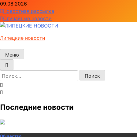
Перейти
09.08.2026
к
Новостная рассылка
содержимому
Случайные новости
Липецкие новости
Меню
Найти:
Последние новости
Общество