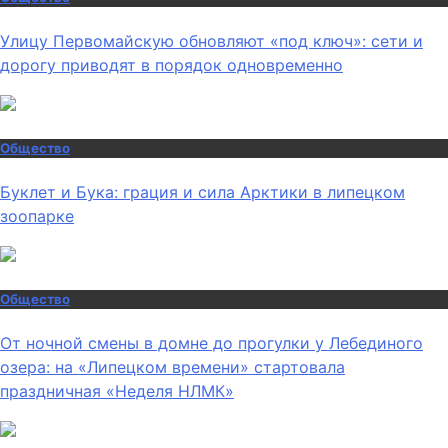
Улицу Первомайскую обновляют «под ключ»: сети и
дорогу приводят в порядок одновременно
Общество
Буклет и Бука: грация и сила Арктики в липецком
зоопарке
Общество
От ночной смены в домне до прогулки у Лебединого
озера: на «Липецком времени» стартовала
праздничная «Неделя НЛМК»