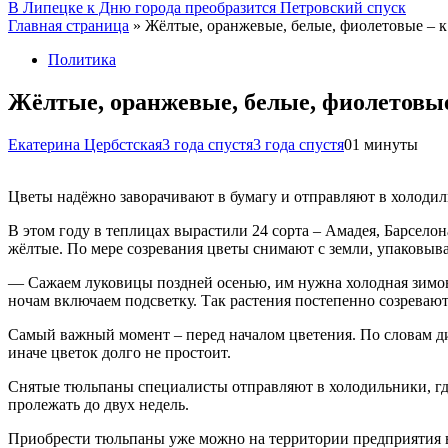
В Липецке к Дню города преобразится Петровский спуск
Главная страница
»
Жёлтые, оранжевые, белые, фиолетовые – к
Политика
Жёлтые, оранжевые, белые, фиолетовые
Екатерина Цербстская
3 года спустя
3 года спустя
0
1 минуты
Цветы надёжно заворачивают в бумагу и отправляют в холодил
В этом году в теплицах вырастили 24 сорта – Амадея, Барселон
жёлтые. По мере созревания цветы снимают с земли, упаковыв
— Сажаем луковицы поздней осенью, им нужна холодная зимовк
ночам включаем подсветку. Так растения постепенно созреваю
Самый важный момент – перед началом цветения. По словам дир
иначе цветок долго не простоит.
Снятые тюльпаны специалисты отправляют в холодильники, где
пролежать до двух недель.
Приобрести тюльпаны уже можно на территории предприятия 