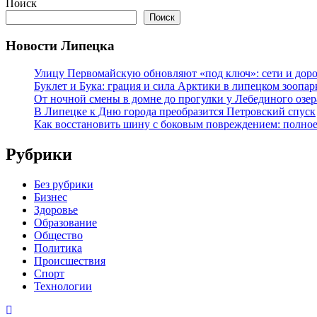
Поиск
Поиск
Новости Липецка
Улицу Первомайскую обновляют «под ключ»: сети и доро
Буклет и Бука: грация и сила Арктики в липецком зоопар
От ночной смены в домне до прогулки у Лебединого озе
В Липецке к Дню города преобразится Петровский спуск
Как восстановить шину с боковым повреждением: полное
Рубрики
Без рубрики
Бизнес
Здоровье
Образование
Общество
Политика
Происшествия
Спорт
Технологии