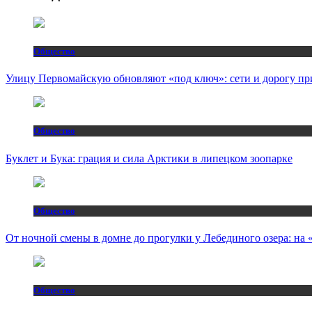
Общество
Улицу Первомайскую обновляют «под ключ»: сети и дорогу пр
Общество
Буклет и Бука: грация и сила Арктики в липецком зоопарке
Общество
От ночной смены в домне до прогулки у Лебединого озера: н
Общество