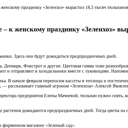
 женскому празднику «Зеленхоз» вырастил 18,5 тысяч тюльпано
 – к женскому празднику «Зеленхоз» вы
ьники. Здесь они будут дожидаться предпраздничных дней.
а, Денмарк, Фокстрот и другие. Цветовая гамма тоже разнообраз
ают и отправляют в холодильники вместе с луковицами. Напомн
а. В начале февраля переносим кассеты в теплицы и постепенно
т, — рассказывает главный агроном «Зеленхоза» Алексей Яковлев
ектора предприятия Елены Мачневой, тюльпан нужно снять, когд
 растения дожидаются предпраздничных дней. Тогда цветы на но
в фирменном магазине «Зеленый сад».