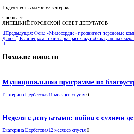
Поделиться ссылкой на материал
Сообщает:
ЛИПЕЦКИЙ ГОРОДСКОЙ СОВЕТ ДЕПУТАТОВ
Навигация
Предыдущая:
Фонд «Милосердие» продвигает передовые ко
Далее:
В липецком Технопарке расскажут об актуальных мера
по
записям
Похожие новости
Муниципальной программе по благоуст
Екатерина Цербстская
11 месяцев спустя
0
Неделя с депутатами: война с сухими 
Екатерина Цербстская
12 месяцев спустя
0