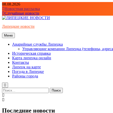
Перейти
08.08.2026
к
Новостная рассылка
содержимому
Случайные новости
Липецкие новости
Меню
Аварийные службы Липецка
Управляющие компании Липецка (телефоны, адреса
Историческая справка
Карта липецка онлайн
Контакты
Липецк на карте
Погода в Липецке
Районы города
Найти:
Последние новости