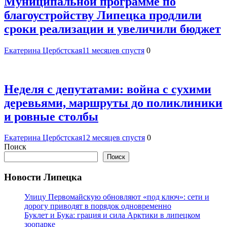
Муниципальной программе по
благоустройству Липецка продлили
сроки реализации и увеличили бюджет
Екатерина Цербстская
11 месяцев спустя
0
Неделя с депутатами: война с сухими
деревьями, маршруты до поликлиники
и ровные столбы
Екатерина Цербстская
12 месяцев спустя
0
Поиск
Поиск
Новости Липецка
Улицу Первомайскую обновляют «под ключ»: сети и
дорогу приводят в порядок одновременно
Буклет и Бука: грация и сила Арктики в липецком
зоопарке