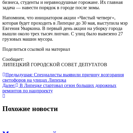
бизнеса, студенты и неравнодушные горожане. Их главная
задача — навести порядок в городе после зимы.
Напомним, что инициатором акции «Чистый четверг»,
которая будет проходить в Липецке до 30 мая, выступила мэр
Евгения Уваркина. В первый день акции на уборку города
вышли около трех тысяч липчан. С улиц было вывезено 27
грузовых машин мусора.
Поделиться ссылкой на материал
Сообщает:
ЛИПЕЦКИЙ ГОРОДСКОЙ СОВЕТ ДЕПУТАТОВ
Навигация
Предыдущая:
Специалисты выявили причину возгорания
светофоров на улицах Липецка
по
Далее:
В Липецке стартовал сезон больших дорожных
записям
ремонтов по нацпроекту
Похожие новости