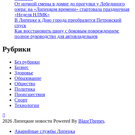
От ночной смены в домне до прогулки у Лебединого
озера: на «Липецком времени» стартовала праздничная
«Неделя НЛМК»
В Липецке к Дню города преобразится Петровский
спуск
Как восстановить шину с боковым повреждением:
полное руководство для автовладельцев
Рубрики
Без рубрики
Бизнес
Здоровье
Образование
Общество
Политика
Происшествия
Спорт
Технологии
2026 Липецкие новости Powered By
BlazeThemes
.
Аварийные службы Липецка