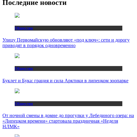
Последние новости
Общество
Улицу Первомайскую обновляют «под ключ»: сети и дорогу
приводят в порядок одновременно
Общество
Буклет и Бука: грация и сила Арктики в липецком зоопарке
Общество
От ночной смены в домне до прогулки у Лебединого озера: на
«Липецком времени» стартовала праздничная «Неделя
НЛМК»