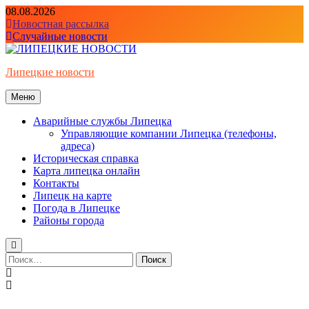
Перейти
08.08.2026
к
Новостная рассылка
содержимому
Случайные новости
Липецкие новости
Меню
Аварийные службы Липецка
Управляющие компании Липецка (телефоны,
адреса)
Историческая справка
Карта липецка онлайн
Контакты
Липецк на карте
Погода в Липецке
Районы города
Найти: