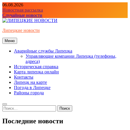
Перейти
06.08.2026
к
Новостная рассылка
содержимому
Случайные новости
Липецкие новости
Меню
Аварийные службы Липецка
Управляющие компании Липецка (телефоны,
адреса)
Историческая справка
Карта липецка онлайн
Контакты
Липецк на карте
Погода в Липецке
Районы города
Найти:
Последние новости