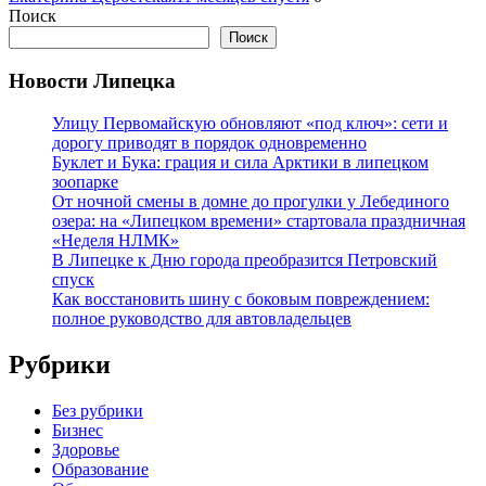
Поиск
Поиск
Новости Липецка
Улицу Первомайскую обновляют «под ключ»: сети и
дорогу приводят в порядок одновременно
Буклет и Бука: грация и сила Арктики в липецком
зоопарке
От ночной смены в домне до прогулки у Лебединого
озера: на «Липецком времени» стартовала праздничная
«Неделя НЛМК»
В Липецке к Дню города преобразится Петровский
спуск
Как восстановить шину с боковым повреждением:
полное руководство для автовладельцев
Рубрики
Без рубрики
Бизнес
Здоровье
Образование