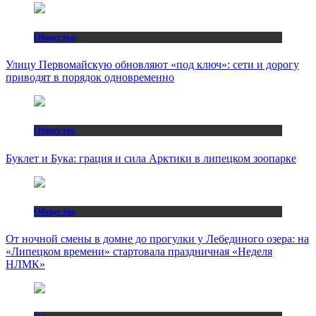
Общество
Улицу Первомайскую обновляют «под ключ»: сети и дорогу
приводят в порядок одновременно
Общество
Буклет и Бука: грация и сила Арктики в липецком зоопарке
Общество
От ночной смены в домне до прогулки у Лебединого озера: на
«Липецком времени» стартовала праздничная «Неделя
НЛМК»