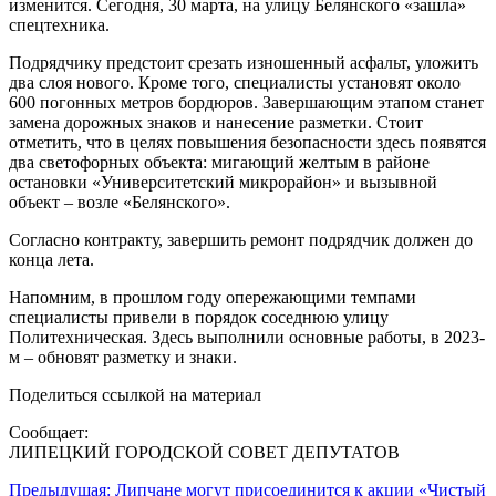
изменится. Сегодня, 30 марта, на улицу Белянского «зашла»
спецтехника.
Подрядчику предстоит срезать изношенный асфальт, уложить
два слоя нового. Кроме того, специалисты установят около
600 погонных метров бордюров. Завершающим этапом станет
замена дорожных знаков и нанесение разметки. Стоит
отметить, что в целях повышения безопасности здесь появятся
два светофорных объекта: мигающий желтым в районе
остановки «Университетский микрорайон» и вызывной
объект – возле «Белянского».
Согласно контракту, завершить ремонт подрядчик должен до
конца лета.
Напомним, в прошлом году опережающими темпами
специалисты привели в порядок соседнюю улицу
Политехническая. Здесь выполнили основные работы, в 2023-
м – обновят разметку и знаки.
Поделиться ссылкой на материал
Сообщает:
ЛИПЕЦКИЙ ГОРОДСКОЙ СОВЕТ ДЕПУТАТОВ
Навигация
Предыдущая:
Липчане могут присоединится к акции «Чистый