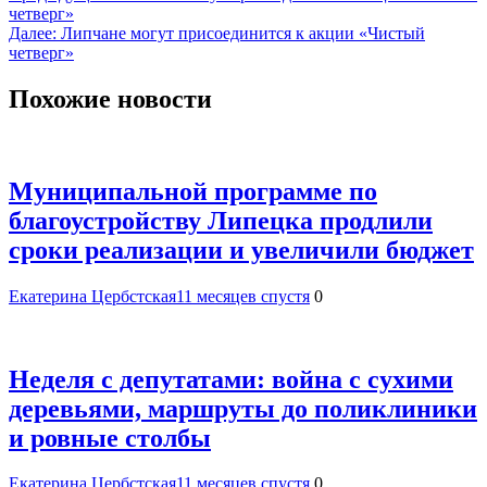
четверг»
по
Далее:
Липчане могут присоединится к акции «Чистый
записям
четверг»
Похожие новости
Муниципальной программе по
благоустройству Липецка продлили
сроки реализации и увеличили бюджет
Екатерина Цербстская
11 месяцев спустя
0
Неделя с депутатами: война с сухими
деревьями, маршруты до поликлиники
и ровные столбы
Екатерина Цербстская
11 месяцев спустя
0