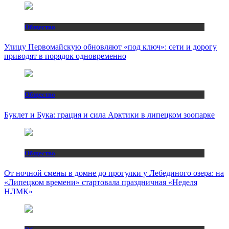
Общество
Улицу Первомайскую обновляют «под ключ»: сети и дорогу
приводят в порядок одновременно
Общество
Буклет и Бука: грация и сила Арктики в липецком зоопарке
Общество
От ночной смены в домне до прогулки у Лебединого озера: на
«Липецком времени» стартовала праздничная «Неделя
НЛМК»