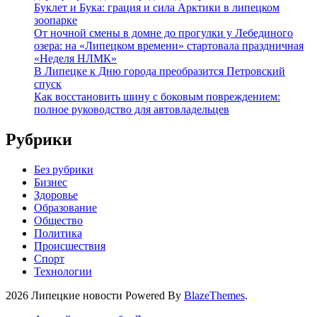
Буклет и Бука: грация и сила Арктики в липецком
зоопарке
От ночной смены в домне до прогулки у Лебединого
озера: на «Липецком времени» стартовала праздничная
«Неделя НЛМК»
В Липецке к Дню города преобразится Петровский
спуск
Как восстановить шину с боковым повреждением:
полное руководство для автовладельцев
Рубрики
Без рубрики
Бизнес
Здоровье
Образование
Общество
Политика
Происшествия
Спорт
Технологии
2026 Липецкие новости Powered By
BlazeThemes
.