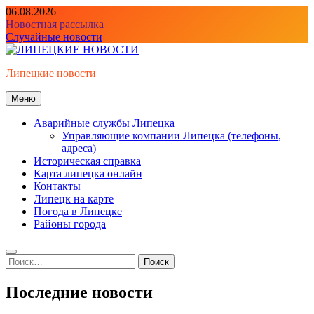
Перейти
06.08.2026
к
Новостная рассылка
содержимому
Случайные новости
Липецкие новости
Меню
Аварийные службы Липецка
Управляющие компании Липецка (телефоны,
адреса)
Историческая справка
Карта липецка онлайн
Контакты
Липецк на карте
Погода в Липецке
Районы города
Найти:
Последние новости