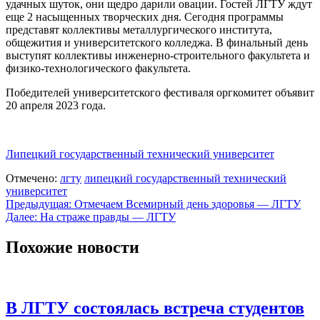
удачных шуток, они щедро дарили овации. Гостей ЛГТУ ждут
еще 2 насыщенных творческих дня. Сегодня программы
представят коллективы металлургического института,
общежития и университетского колледжа. В финальный день
выступят коллективы инженерно-строительного факультета и
физико-технологического факультета.
Победителей университетского фестиваля оргкомитет объявит
20 апреля 2023 года.
Липецкий государственный технический университет
Отмечено:
лгту
липецкий государственный технический
университет
Навигация
Предыдущая:
Отмечаем Всемирный день здоровья — ЛГТУ
Далее:
На страже правды — ЛГТУ
по
записям
Похожие новости
В ЛГТУ состоялась встреча студентов