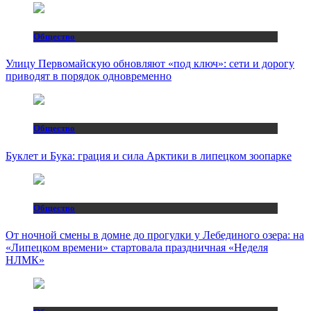
Общество
Улицу Первомайскую обновляют «под ключ»: сети и дорогу
приводят в порядок одновременно
Общество
Буклет и Бука: грация и сила Арктики в липецком зоопарке
Общество
От ночной смены в домне до прогулки у Лебединого озера: на
«Липецком времени» стартовала праздничная «Неделя
НЛМК»