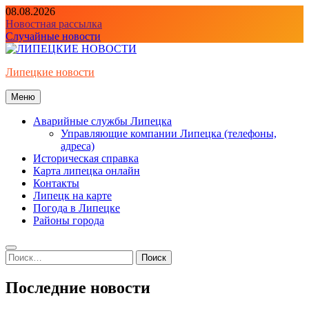
Перейти
08.08.2026
к
Новостная рассылка
содержимому
Случайные новости
Липецкие новости
Меню
Аварийные службы Липецка
Управляющие компании Липецка (телефоны,
адреса)
Историческая справка
Карта липецка онлайн
Контакты
Липецк на карте
Погода в Липецке
Районы города
Найти:
Последние новости