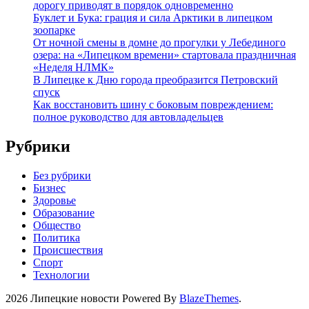
дорогу приводят в порядок одновременно
Буклет и Бука: грация и сила Арктики в липецком
зоопарке
От ночной смены в домне до прогулки у Лебединого
озера: на «Липецком времени» стартовала праздничная
«Неделя НЛМК»
В Липецке к Дню города преобразится Петровский
спуск
Как восстановить шину с боковым повреждением:
полное руководство для автовладельцев
Рубрики
Без рубрики
Бизнес
Здоровье
Образование
Общество
Политика
Происшествия
Спорт
Технологии
2026 Липецкие новости Powered By
BlazeThemes
.