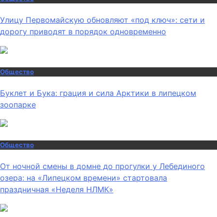
Улицу Первомайскую обновляют «под ключ»: сети и
дорогу приводят в порядок одновременно
Общество
Буклет и Бука: грация и сила Арктики в липецком
зоопарке
Общество
От ночной смены в домне до прогулки у Лебединого
озера: на «Липецком времени» стартовала
праздничная «Неделя НЛМК»