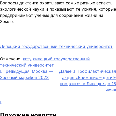
Вопросы диктанта охватывают самые разные аспекты
экологической науки и показывают те усилия, которые
предпринимают ученые для сохранения жизни на
Земле.
Липецкий государственный технический университет
Отмечено:
лгту
липецкий государственный
технический университет
Навигация
Предыдущая:
Москва —
Далее:
Профилактическая
Зеленый марафон 2023
акция «Внимание – дети!»
по
продлится в Липецке до 16
записям
июня
Похожие новости