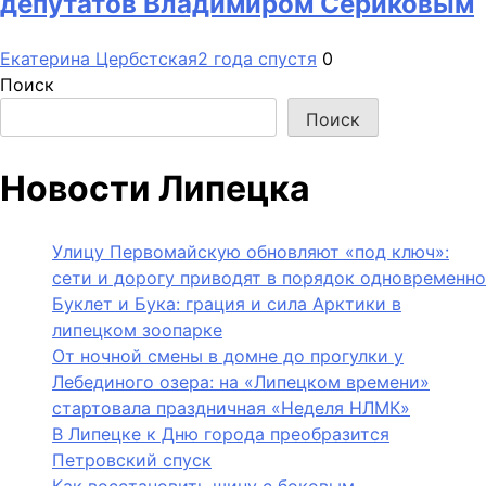
депутатов Владимиром Сериковым
Екатерина Цербстская
2 года спустя
0
Поиск
Поиск
Новости Липецка
Улицу Первомайскую обновляют «под ключ»:
сети и дорогу приводят в порядок одновременно
Буклет и Бука: грация и сила Арктики в
липецком зоопарке
От ночной смены в домне до прогулки у
Лебединого озера: на «Липецком времени»
стартовала праздничная «Неделя НЛМК»
В Липецке к Дню города преобразится
Петровский спуск
Как восстановить шину с боковым