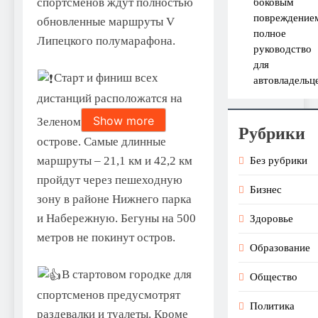
спортсменов ждут полностью
боковым
повреждение
обновленные маршруты V
полное
Липецкого полумарафона.
руководство
для
Старт и финиш всех
автовладельц
дистанций расположатся на
Show more
Зеленом
Рубрики
острове. Самые длинные
маршруты – 21,1 км и 42,2 км
Без рубрики
пройдут через пешеходную
Бизнес
зону в районе Нижнего парка
и Набережную. Бегуны на 500
Здоровье
метров не покинут остров.
Образование
В стартовом городке для
Общество
спортсменов предусмотрят
Политика
раздевалки и туалеты. Кроме