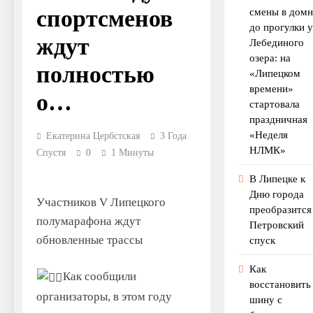
спортсменов
смены в домн
до прогулки у
ждут
Лебединого
озера: на
полностью
«Липецком
времени»
о…
стартовала
праздничная
«Неделя
Екатерина Цербстская
3 Года
НЛМК»
Спустя
0
1 Минуты
В Липецке к
Дню города
Участников V Липецкого
преобразится
полумарафона ждут
Петровский
обновленные трассы
спуск
Как
Как сообщили
восстановить
организаторы, в этом году
шину с