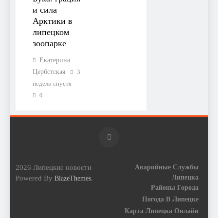
и сила
Арктики в
липецком
зоопарке
Екатерина
Цербстская
3
недели спустя
0
2026 Липецкие новости
Аварийные Службы
Липецка
Powered By
.
BlazeThemes
Районы Города
Погода В Липецке
Карта Липецка Онлайн