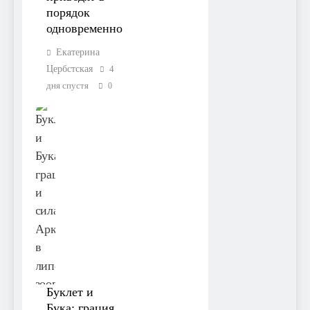
порядок
одновременно
Екатерина
Цербстская
4
дня спустя
0
Буклет и
Бука: грация