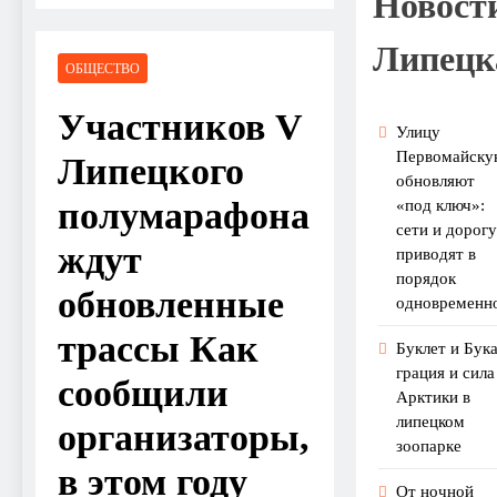
Новост
Липецк
ОБЩЕСТВО
Участников V
Улицу
Первомайску
Липецкого
обновляют
полумарафона
«под ключ»:
сети и дорогу
ждут
приводят в
порядок
обновленные
одновременн
трассы Как
Буклет и Бука
грация и сила
сообщили
Арктики в
липецком
организаторы,
зоопарке
в этом году
От ночной