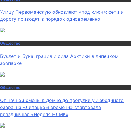
Улицу Первомайскую обновляют «под ключ»: сети и
дорогу приводят в порядок одновременно
Общество
Буклет и Бука: грация и сила Арктики в липецком
зоопарке
Общество
От ночной смены в домне до прогулки у Лебединого
озера: на «Липецком времени» стартовала
праздничная «Неделя НЛМК»