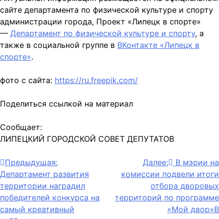
сайте департамента по физической культуре и спорту
администрации города, Проект «Липецк в спорте»
—
Департамент по физической культуре и спорту
, а
также в социальной группе в
ВКонтакте «Липецк в
спорте»
.
фото с сайта:
https://ru.freepik.com/
Поделиться ссылкой на материал
Сообщает:
ЛИПЕЦКИЙ ГОРОДСКОЙ СОВЕТ ДЕПУТАТОВ
Навигация
Предыдущая:
Далее:
В мэрии на
Департамент развития
комиссии подвели итоги
по
территории наградил
отбора дворовых
записям
победителей конкурса на
территорий по программе
самый креативный
«Мой двор»В