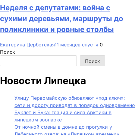
Неделя с депутатами: война с
сухими деревьями, маршруты до
поликлиники и ровные столбы
Екатерина Цербстская
11 месяцев спустя
0
Поиск
Поиск
Новости Липецка
Улицу Первомайскую обновляют «под ключ»:
сети и дорогу приводят в порядок одновременно
Буклет и Бука: грация и сила Арктики в
липецком зоопарке
От ночной смены в домне до прогулки у
Лебединого озера: на «Липецком времени»