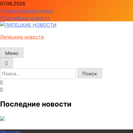
Перейти
07.08.2026
к
Новостная рассылка
содержимому
Случайные новости
Липецкие новости
Меню
Найти:
Последние новости
Общество