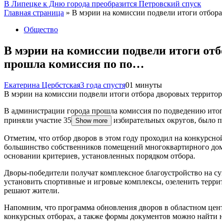
В Липецке к Дню города преобразится Петровский спуск
Главная страница
»
В мэрии на комиссии подвели итоги отбор
Общество
В мэрии на комиссии подвели итоги от
прошла комиссия по по…
Екатерина Цербстская
3 года спустя
0
1 минуты
В мэрии на комиссии подвели итоги отбора дворовых террито
В администрации города прошла комиссия по подведению итого
приняли участие 35
избирательных округов, было п
Show more
Отметим, что отбор дворов в этом году проходил на конкурсн
большинство собственников помещений многоквартирного дома
основании критериев, установленных порядком отбора.
Дворы-победители получат комплексное благоустройство на су
установить спортивные и игровые комплексы, озеленить терри
решают жители.
Напомним, что программа обновления дворов в областном цен
конкурсных отборах, а также формы документов можно найти на