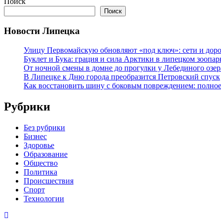
Поиск
Поиск
Новости Липецка
Улицу Первомайскую обновляют «под ключ»: сети и доро
Буклет и Бука: грация и сила Арктики в липецком зоопар
От ночной смены в домне до прогулки у Лебединого озе
В Липецке к Дню города преобразится Петровский спуск
Как восстановить шину с боковым повреждением: полное
Рубрики
Без рубрики
Бизнес
Здоровье
Образование
Общество
Политика
Происшествия
Спорт
Технологии