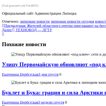
(Feed generated with FetchRSS)
Официальный сайт Администрации Липецка
Отмечено:
липецкие новости
липецкие новости сегодня
новост
Навигация
Предыдущая:
Жителей областного центра приглашают на бес
Далее:
ТЕХНОКОД — ЛГТУ
по
записям
Похожие новости
Улицу Первомайскую обновляют «под кл
Екатерина Цербстская
3 дня спустя
0
Буклет и Бука: грация и сила Арктики 
Екатерина Цербстская
3 недели спустя
0