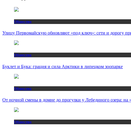
Общество
Улицу Первомайскую обновляют «под ключ»: сети и дорогу пр
Общество
Буклет и Бука: грация и сила Арктики в липецком зоопарке
Общество
От ночной смены в домне до прогулки у Лебединого озера: н
Общество