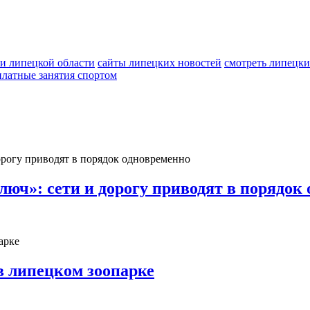
и липецкой области
сайты липецких новостей
смотреть липецки
платные занятия спортом
юч»: сети и дорогу приводят в порядок
в липецком зоопарке