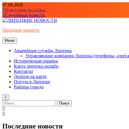
Перейти
07.08.2026
к
Новостная рассылка
содержимому
Случайные новости
Липецкие новости
Меню
Аварийные службы Липецка
Управляющие компании Липецка (телефоны, адреса
Историческая справка
Карта липецка онлайн
Контакты
Липецк на карте
Погода в Липецке
Районы города
Найти:
Последние новости