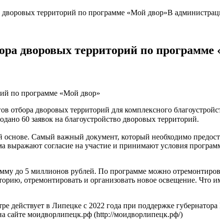
а дворовых территорий по программе «Мой двор»В администра
бора дворовых территорий по программе
рий по программе «Мой двор»
в отбора дворовых территорий для комплексного благоустройст
одано 60 заявок на благоустройство дворовых территорий.
ой основе. Самый важный документ, который необходимо предоста
 выражают согласие на участие и принимают условия программ
мму до 5 миллионов рублей. По программе можно отремонтирова
торию, отремонтировать и организовать новое освещение. Что 
тре действует в Липецке с 2022 года при поддержке губернато
 сайте моидворлипецк.рф (http://моидворлипецк.рф/)