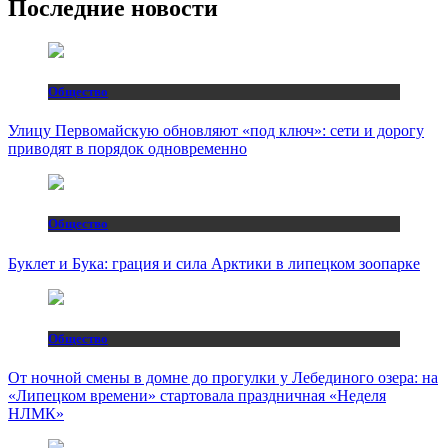
Последние новости
Общество
Улицу Первомайскую обновляют «под ключ»: сети и дорогу
приводят в порядок одновременно
Общество
Буклет и Бука: грация и сила Арктики в липецком зоопарке
Общество
От ночной смены в домне до прогулки у Лебединого озера: на
«Липецком времени» стартовала праздничная «Неделя
НЛМК»