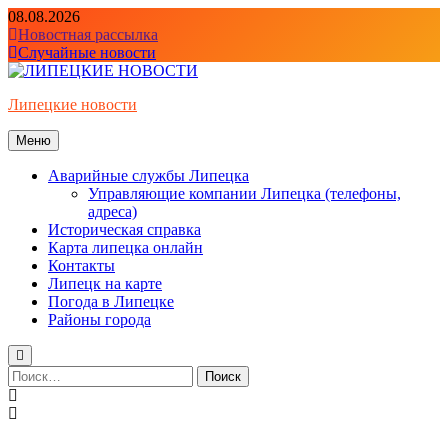
Перейти
08.08.2026
к
Новостная рассылка
содержимому
Случайные новости
Липецкие новости
Меню
Аварийные службы Липецка
Управляющие компании Липецка (телефоны,
адреса)
Историческая справка
Карта липецка онлайн
Контакты
Липецк на карте
Погода в Липецке
Районы города
Найти: