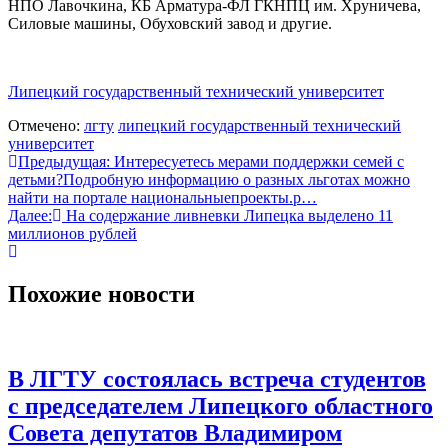
НПО Лавочкина, КБ Арматура-ФЛ ГКНПЦ им. Хруничева,
Силовые машины, Обуховский завод и другие.
Липецкий государственный технический университет
Отмечено:
лгту
липецкий государственный технический
университет
Навигация
Предыдущая:
Интересуетесь мерами поддержки семей с
детьми?Подробную информацию о разных льготах можно
по
найти на портале национальныепроекты.р…
записям
Далее:
На содержание ливневки Липецка выделено 11
миллионов рублей
Похожие новости
В ЛГТУ состоялась встреча студентов
с председателем Липецкого областного
Совета депутатов Владимиром