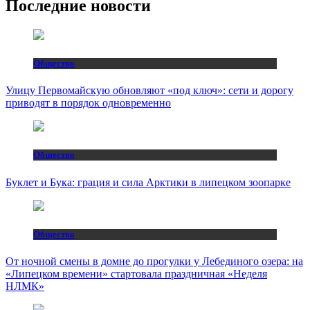
Последние новости
Общество
Улицу Первомайскую обновляют «под ключ»: сети и дорогу
приводят в порядок одновременно
Общество
Буклет и Бука: грация и сила Арктики в липецком зоопарке
Общество
От ночной смены в домне до прогулки у Лебединого озера: на
«Липецком времени» стартовала праздничная «Неделя
НЛМК»