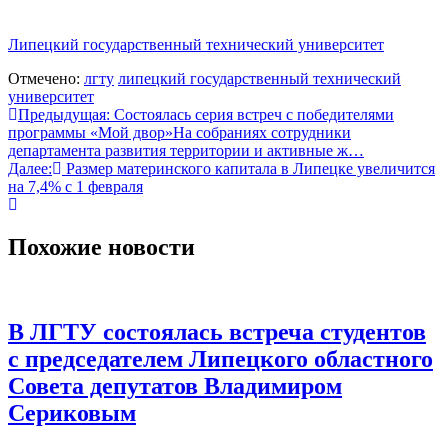
Липецкий государственный технический университет
Отмечено:
лгту
липецкий государственный технический
университет
Навигация
Предыдущая:
Состоялась серия встреч с победителями
программы «Мой двор»На собраниях сотрудники
по
департамента развития территории и активные ж…
записям
Далее:
Размер материнского капитала в Липецке увеличится
на 7,4% с 1 февраля
Похожие новости
В ЛГТУ состоялась встреча студентов
с председателем Липецкого областного
Совета депутатов Владимиром
Сериковым