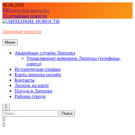
Перейти
08.08.2026
к
Новостная рассылка
содержимому
Случайные новости
Липецкие новости
Меню
Аварийные службы Липецка
Управляющие компании Липецка (телефоны,
адреса)
Историческая справка
Карта липецка онлайн
Контакты
Липецк на карте
Погода в Липецке
Районы города
Найти: