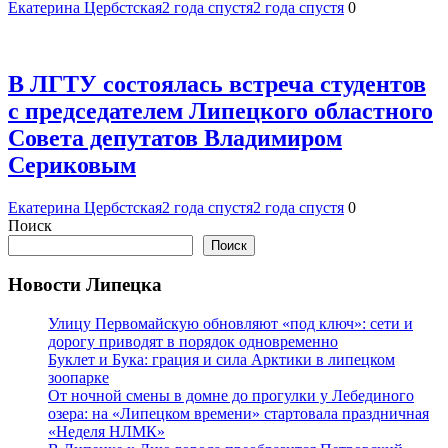
Екатерина Цербстская
2 года спустя
2 года спустя
0
В ЛГТУ состоялась встреча студентов
с председателем Липецкого областного
Совета депутатов Владимиром
Сериковым
Екатерина Цербстская
2 года спустя
2 года спустя
0
Поиск
Поиск
Новости Липецка
Улицу Первомайскую обновляют «под ключ»: сети и
дорогу приводят в порядок одновременно
Буклет и Бука: грация и сила Арктики в липецком
зоопарке
От ночной смены в домне до прогулки у Лебединого
озера: на «Липецком времени» стартовала праздничная
«Неделя НЛМК»