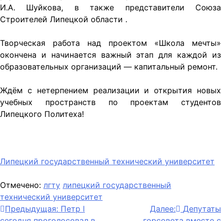
И.А. Шуйкова, в также представители Союза
Строителей Липецкой области .
Творческая работа над проектом «Школа мечты»
окончена и начинается важный этап для каждой из
образовательных организаций — капитальный ремонт.
Ждём с нетерпением реализации и открытия новых
учебных пространств по проектам студентов
Липецкого Политеха!
Липецкий государственный технический университет
Отмечено:
лгту
липецкий государственный
технический университет
Навигация
Предыдущая:
Петр l
Далее:
Депутаты
сегодня проголосовал в
горсовета вместе с