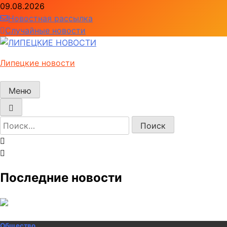
Перейти
09.08.2026
к
Новостная рассылка
содержимому
Случайные новости
Липецкие новости
Меню
Найти:
Последние новости
Общество