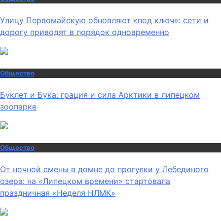
Улицу Первомайскую обновляют «под ключ»: сети и
дорогу приводят в порядок одновременно
Общество
Буклет и Бука: грация и сила Арктики в липецком
зоопарке
Общество
От ночной смены в домне до прогулки у Лебединого
озера: на «Липецком времени» стартовала
праздничная «Неделя НЛМК»