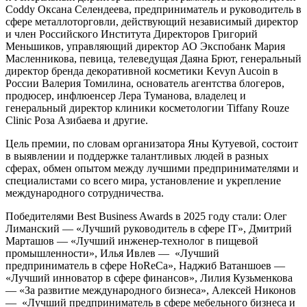
Coddy Оксана Селендеева, предприниматель и руководитель в
сфере металлоторговли, действующий независимый директор
и член Российского Института Директоров Григорий
Меньшиков, управляющий директор АО Экспобанк Мария
Масленникова, певица, телеведущая Даяна Брют, генеральный
директор бренда декоративной косметики Kevyn Aucoin в
России Валерия Томилина, основатель агентства блогеров,
продюсер, инфлюенсер Лера Туманова, владелец и
генеральный директор клиники косметологии Tiffany Rouze
Clinic Роза Азибаева и другие.
Цель премии, по словам организатора Яны Кутуевой, состоит
в выявлении и поддержке талантливых людей в разных
сферах, обмен опытом между лучшими предпринимателями и
специалистами со всего мира, установление и укрепление
международного сотрудничества.
Победителями Best Business Awards в 2025 году стали:
Олег
Лиманский — «Лучший руководитель в сфере IT», Дмитрий
Марташов — «Лучший инженер-технолог в пищевой
промышленности», Илья Ивлев — «Лучший
предприниматель в сфере HoReCa», Наджиб Ватаншоев —
«Лучший инноватор в сфере финансов», Лилия Кузьменкова
— «За развитие международного бизнеса», Алексей Никонов
— «Лучший предприниматель в сфере мебельного бизнеса и