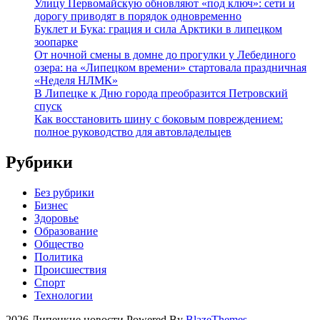
Улицу Первомайскую обновляют «под ключ»: сети и
дорогу приводят в порядок одновременно
Буклет и Бука: грация и сила Арктики в липецком
зоопарке
От ночной смены в домне до прогулки у Лебединого
озера: на «Липецком времени» стартовала праздничная
«Неделя НЛМК»
В Липецке к Дню города преобразится Петровский
спуск
Как восстановить шину с боковым повреждением:
полное руководство для автовладельцев
Рубрики
Без рубрики
Бизнес
Здоровье
Образование
Общество
Политика
Происшествия
Спорт
Технологии
2026 Липецкие новости Powered By
BlazeThemes
.