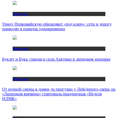
Общество
Улицу Первомайскую обновляют «под ключ»: сети и дорогу
приводят в порядок одновременно
Общество
Буклет и Бука: грация и сила Арктики в липецком зоопарке
Общество
От ночной смены в домне до прогулки у Лебединого озера: на
«Липецком времени» стартовала праздничная «Неделя
НЛМК»