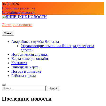
Перейти
06.08.2026
к
Новостная рассылка
содержимому
Случайные новости
Липецкие новости
Меню
Аварийные службы Липецка
Управляющие компании Липецка (телефоны,
адреса)
Историческая справка
Карта липецка онлайн
Контакты
Липецк на карте
Погода в Липецке
Районы города
Найти:
Последние новости