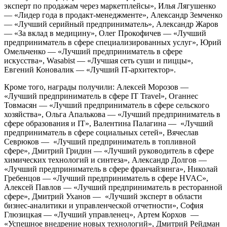
эксперт по продажам через маркетплейсы», Илья Лягушенко
— «Лидер года в продакт-менеджменте», Александр Земченко
— «Лучший серийный предприниматель», Александр Жаров
— «За вклад в медицину», Олег Прокофичев — «Лучший
предприниматель в сфере специализированных услуг», Юрий
Омельченко — «Лучший предприниматель в сфере
искусства», Wasabist — «Лучшая сеть суши и пиццы»,
Евгений Коновалик — «Лучший IT-архитектор».
Кроме того, награды получили: Алексей Морозов —
«Лучший предприниматель в сфере IT Travel», Оганнес
Товмасян — «Лучший предприниматель в сфере сельского
хозяйства», Ольга Апалькова — «Лучший предприниматель в
сфере образования и IT», Валентина Палагина — «Лучший
предприниматель в сфере социальных сетей», Вячеслав
Севрюков — «Лучший предприниматель в топливной
сфере», Дмитрий Гридин — «Лучший руководитель в сфере
химических технологий и синтеза», Александр Долгов —
«Лучший предприниматель в сфере франчайзинга», Николай
Гребенцов — «Лучший предприниматель в сфере HVAC»,
Алексей Павлов — «Лучший предприниматель в ресторанной
сфере», Дмитрий Уханов — «Лучший эксперт в области
бизнес-аналитики и управленческой отчетности», София
Глюзицкая — «Лучший управленец», Артем Корхов —
«Успешное внедрение новых технологий», Дмитрий Рейдман