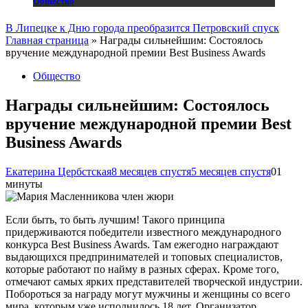
Общество
В Липецке к Дню города преобразится Петровский спуск
Главная страница
»
Награды сильнейшим: Состоялось
вручение международной премии Best Business Awards
Общество
Награды сильнейшим: Состоялось
вручение международной премии Best
Business Awards
Екатерина Цербстская
8 месяцев спустя
5 месяцев спустя
0
1
минуты
Если быть, то быть лучшим! Такого принципа
придерживаются победители известного международного
конкурса Best Business Awards. Там ежегодно награждают
выдающихся предпринимателей и топовых специалистов,
которые работают по найму в разных сферах. Кроме того,
отмечают самых ярких представителей творческой индустрии.
Побороться за награду могут мужчины и женщины со всего
мира, которым уже исполнилось 18 лет. Организатор