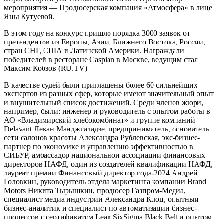
мероприятия — Продюсерская компания «Атмосфера» в лице
Яны Кутуевой.
В этом году на конкурс пришло порядка 3000 заявок от
претендентов из Европы, Азии, Ближнего Востока, России,
стран СНГ, США и Латинской Америки. Награждали
победителей в ресторане Caspian в Москве, ведущим стал
Максим Кобзов (RU.TV)
В качестве судей были приглашены более 60 сильнейших
экспертов из разных сфер, которые имеют значительный опыт
и внушительный список достижений. Среди членов жюри,
например, были: инженер и руководитель с опытом работы в
АО «Владимирский хлебокомбинат» и группе компаний
Delavant Леван Манджгаладзе, предприниматель, основатель
сети салонов красоты Александра Рублевская, экс-бизнес-
партнер по экономике и управлению эффективностью в
СИБУР, амбассадор национальной ассоциации финансовых
директоров НАФД, один из создателей квалификации НАФД,
лауреат премии Финансовый директор года-2024 Андрей
Головкин, руководитель отдела маркетинга компании Brand
Motors Никита Тырышкин, продюсер Газпром-Медиа,
специалист медиа индустрии Александра Клоц, опытный
бизнес-аналитик и специалист по автоматизации бизнес-
процессов с сертификатом Lean SixSigma Black Belt и опытом