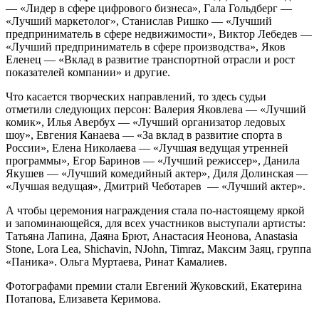
— «Лидер в сфере цифрового бизнеса», Гала Гольдберг —
«Лучший маркетолог», Станислав Ришко — «Лучший
предприниматель в сфере недвижимости», Виктор Лебедев —
«Лучший предприниматель в сфере производства», Яков
Еленец — «Вклад в развитие транспортной отрасли и рост
показателей компании» и другие.
Что касается творческих направлений, то здесь судьи
отметили следующих персон: Валерия Яковлева — «Лучший
комик», Илья Авербух — «Лучший организатор ледовых
шоу», Евгения Канаева — «За вклад в развитие спорта в
России», Елена Николаева — «Лучшая ведущая утренней
программы», Егор Баринов — «Лучший режиссер», Данила
Якушев — «Лучший комедийный актер», Диля Долинская —
«Лучшая ведущая», Дмитрий Чеботарев — «Лучший актер».
А чтобы церемония награждения стала по-настоящему яркой
и запоминающейся, для всех участников выступали артисты:
Татьяна Лапина, Даяна Брют, Анастасия Неонова, Anastasia
Stone, Lora Lea, Shichavin, NJohn, Timraz, Максим Заяц, группа
«Паника». Ольга Муртаева, Ринат Камалиев.
Фотографами премии стали
Евгений Жуковский, Екатерина
Потапова, Елизавета Керимова.