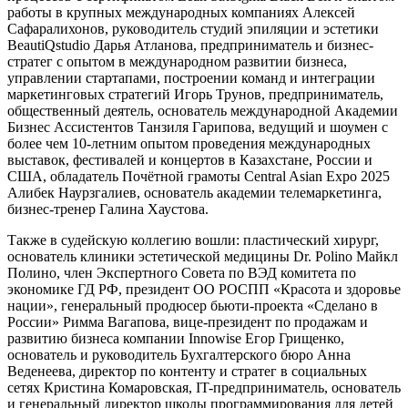
работы в крупных международных компаниях Алексей
Сафаралихонов, руководитель студий эпиляции и эстетики
BeautiQstudio Дарья Атланова, предприниматель и бизнес-
стратег с опытом в международном развитии бизнеса,
управлении стартапами, построении команд и интеграции
маркетинговых стратегий Игорь Трунов, предприниматель,
общественный деятель, основатель международной Академии
Бизнес Ассистентов Танзиля Гарипова, ведущий и шоумен с
более чем 10-летним опытом проведения международных
выставок, фестивалей и концертов в Казахстане, России и
США, обладатель Почётной грамоты Central Asian Expo 2025
Алибек Наурзгалиев, основатель академии телемаркетинга,
бизнес-тренер Галина Хаустова.
Также в судейскую коллегию вошли: пластический хирург,
основатель клиники эстетической медицины Dr. Polino Майкл
Полино, член Экспертного Совета по ВЭД комитета по
экономике ГД РФ, президент ОО РОСПП «Красота и здоровье
нации», генеральный продюсер бьюти-проекта «Сделано в
России» Римма Вагапова, вице-президент по продажам и
развитию бизнеса компании Innowise Егор Грищенко,
основатель и руководитель Бухгалтерского бюро Анна
Веденеева, директор по контенту и стратег в социальных
сетях Кристина Комаровская, IT-предприниматель, основатель
и генеральный директор школы программирования для детей